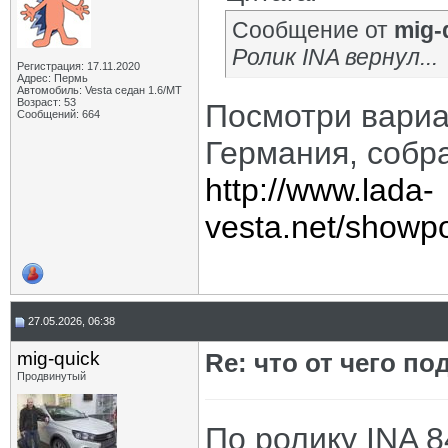
Сообщение от
mig-
Ролик INA вернул...
Регистрация: 17.11.2020
Адрес: Пермь
Автомобиль: Vesta седан 1.6/МТ
Возраст: 53
Посмотри вариан
Сообщений: 664
Германия, собр
http://www.lada-
vesta.net/showp
27.05.2026, 06:38
mig-quick
Re: что от чего п
Продвинутый
По ролику INA 