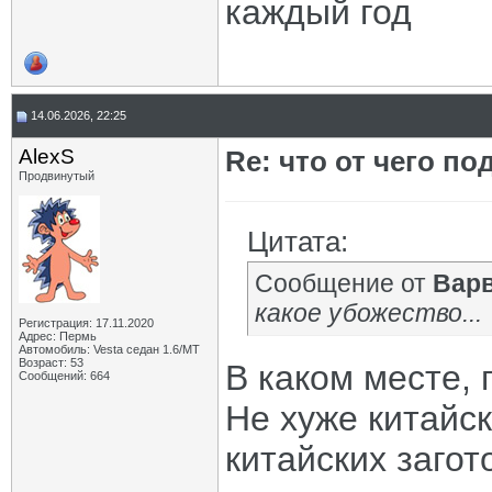
каждый год
14.06.2026, 22:25
AlexS
Re: что от чего п
Продвинутый
Цитата:
Сообщение от
Вар
какое убожество...
Регистрация: 17.11.2020
Адрес: Пермь
Автомобиль: Vesta седан 1.6/МТ
Возраст: 53
В каком месте,
Сообщений: 664
Не хуже китайск
китайских загот