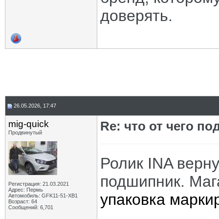
доверять.
26.05.2026, 17:47
mig-quick
Re: что от чего п
Продвинутый
Ролик INA верн
подшипник. Маг
Регистрация: 21.03.2021
Адрес: Пермь
упаковка маркир
Автомобиль: GFK11-51-ХВ1
Возраст: 64
Сообщений: 6,701