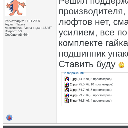
Решил поддержа
производителя,
люфтов нет, сма
Регистрация: 17.11.2020
Адрес: Пермь
Автомобиль: Vesta седан 1.6/МТ
усилием, все п
Возраст: 53
Сообщений: 664
комплекте гайка
подшипник упако
Ставить буду
Изображения
1.jpg
(74.9 Кб, 5 просмотров)
2.jpg
(75.5 Кб, 10 просмотров)
3.jpg
(84.7 Кб, 3 просмотров)
4.jpg
(79.7 Кб, 6 просмотров)
5.jpg
(76.5 Кб, 4 просмотров)