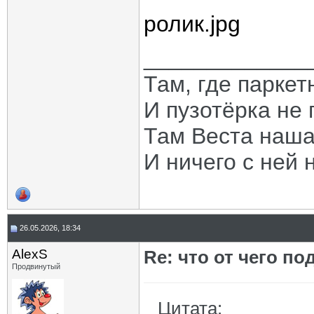
ролик.jpg
_____________
Там, где паркет
И пузотёрка не 
Там Веста наша
И ничего с ней 
26.05.2026, 18:34
AlexS
Re: что от чего п
Продвинутый
Цитата: