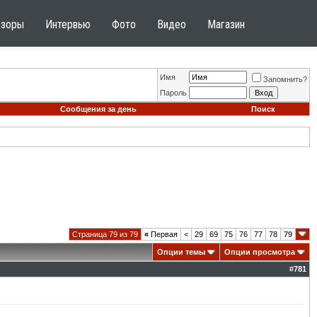
бзоры
Интервью
Фото
Видео
Магазин
Имя
Запомнить?
Пароль
Сообщения за день
Поиск
Страница 79 из 79
«
Первая
<
29
69
75
76
77
78
79
Опции темы
Опции просмотра
#
781