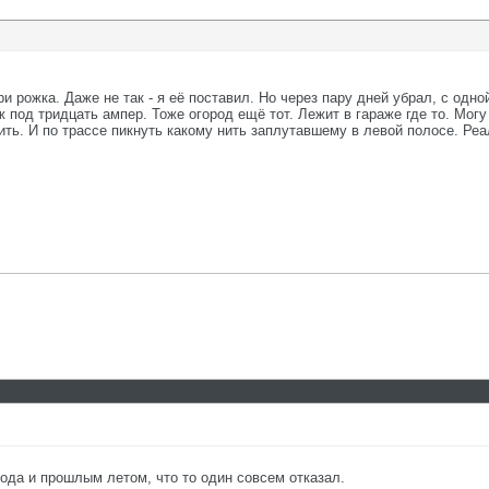
ри рожка. Даже не так - я её поставил. Но через пару дней убрал, с одно
аж под тридцать ампер. Тоже огород ещё тот. Лежит в гараже где то. Мог
ть. И по трассе пикнуть какому нить заплутавшему в левой полосе. Ре
вода и прошлым летом, что то один совсем отказал.