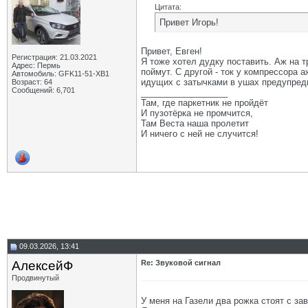
Цитата:
Привет Игорь!
Привет, Евген!
Регистрация: 21.03.2021
Я тоже хотел дудку поставить. Аж на т
Адрес: Пермь
поймут. С другой - ток у компрессора 
Автомобиль: GFK11-51-ХВ1
идущих с затычками в ушах предупреди
Возраст: 64
Сообщений: 6,701
__________________
Там, где паркетник не пройдёт
И пузотёрка не промчится,
Там Веста наша пролетит
И ничего с ней не случится!
09.03.2026, 13:41
АлексейФ
Re: Звуковой сигнал
Продвинутый
У меня на Газели два рожка стоят с за