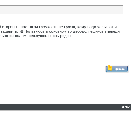
й стороны - нах такая громкость не нужна, кому надо услышат и
у задарить. ))) Пользуюсь в основном во дворах, пешиков впереди
ально сигналом пользуюсь очень редко.
#
782