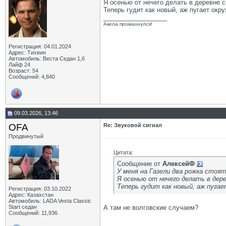
Я осенью от нечего делать в деревне с
Теперь гудит как новый, аж пугает окр
__________________
Акела промахнулся!
Регистрация: 04.01.2024
Адрес: Тихвин
Автомобиль: Веста Седан 1,6
Лайф 24
Возраст: 54
Сообщений: 4,840
09.03.2026, 13:46
OFA
Re: Звуковой сигнал
Продвинутый
Цитата:
Сообщение от
АлексейФ
У меня на Газели два рожка стоя
Я осенью от нечего делать в дере
Теперь гудит как новый, аж пуга
Регистрация: 03.10.2022
Адрес: Казахстан
Автомобиль: LADA Vesta Classic
Start седан
А там не волговские случаем?
Сообщений: 11,936