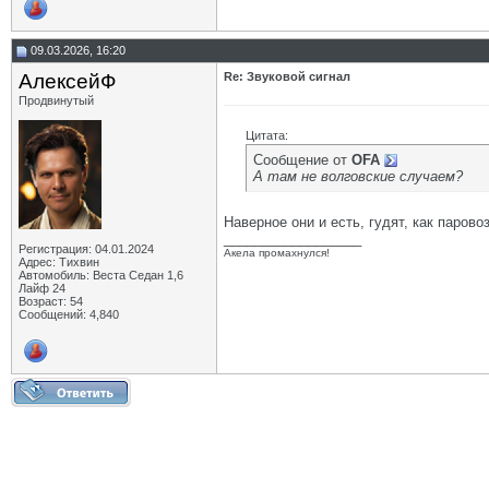
09.03.2026, 16:20
АлексейФ
Re: Звуковой сигнал
Продвинутый
Цитата:
Сообщение от
OFA
А там не волговские случаем?
Наверное они и есть, гудят, как парово
__________________
Регистрация: 04.01.2024
Акела промахнулся!
Адрес: Тихвин
Автомобиль: Веста Седан 1,6
Лайф 24
Возраст: 54
Сообщений: 4,840