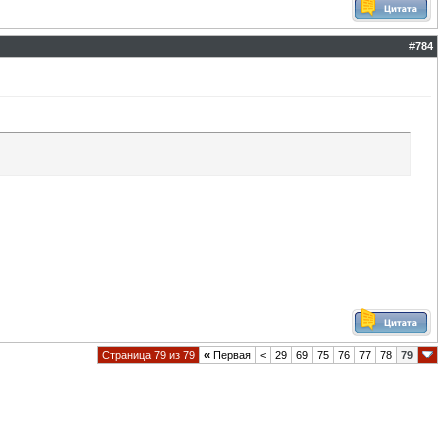
#
784
Страница 79 из 79
«
Первая
<
29
69
75
76
77
78
79