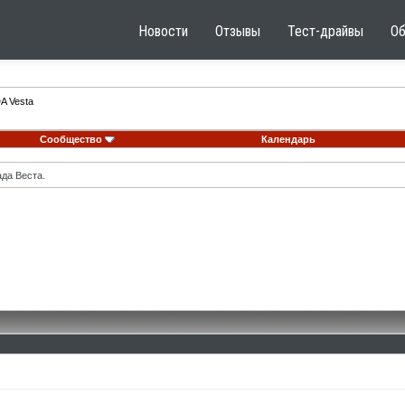
Новости
Отзывы
Тест-драйвы
О
A Vesta
Сообщество
Календарь
ада Веста.