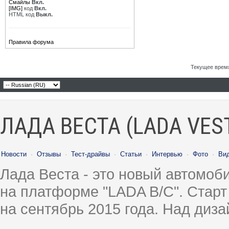
Смайлы
Вкл.
[IMG]
код
Вкл.
HTML код
Выкл.
Правила форума
Текущее врем
ЛАДА ВЕСТА (LADA VES
Новости
·
Отзывы
·
Тест-драйвы
·
Статьи
·
Интервью
·
Фото
·
Ви
Лада Веста - это новый автомо
на платформе "LADA B/C". Старт
на сентябрь 2015 года. Над диз