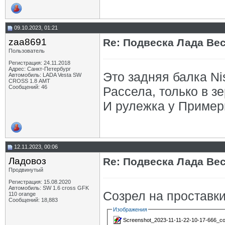
09.10.2023, 01:21
zaa8691
Re: Подвеска Лада Вест
Пользователь
Регистрация: 24.11.2018
Адрес: Санкт-Петербург
Это задняя балка Ni
Автомобиль: LADA Vesta SW
CROSS 1.8 АМТ
Сообщений: 46
Рассела, только в з
И рулежка у Пример
12.11.2023, 00:06
Ладовоз
Re: Подвеска Лада Вест
Продвинутый
Регистрация: 15.08.2020
Автомобиль: SW 1.6 cross GFK
Созрел на проставки
110 orange
Сообщений: 18,883
Изображения
Screenshot_2023-11-11-22-10-17-666_com