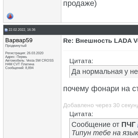
продаже)
22.02.2022, 16:36
Варвар59
Re: Внешность LADA V
Продвинутый
Регистрация: 26.03.2020
Адрес: Пермь
Цитата:
Автомобиль: Vesta SW CROSS
H4M CVT Платина
Сообщений: 8,894
Да нормальная у не
почему фонари на с
Добавлено через 30 секун
Цитата:
Сообщение от
ПЧГ
Типун тебе на язык