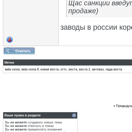
Щас санкции введу
продаже)
заводы в россии кор
Метки
lada vesta
,
lada vesta fl
,
новая веста
,
оттс
,
веста
,
веста 2
,
автоваз
,
лада веста
«
Предыдущ
Ваши права в разделе
Вы
не можете
создавать новые темы
Вы
не можете
отвечать в темах
Вы
не можете
прикреплять вложения