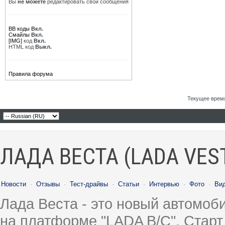
Вы
не можете
редактировать свои сообщения
BB коды
Вкл.
Смайлы
Вкл.
[IMG]
код
Вкл.
HTML код
Выкл.
Правила форума
Текущее врем
ЛАДА ВЕСТА (LADA VES
Новости
·
Отзывы
·
Тест-драйвы
·
Статьи
·
Интервью
·
Фото
·
Ви
Лада Веста - это новый автомо
на платформе "LADA B/C". Старт