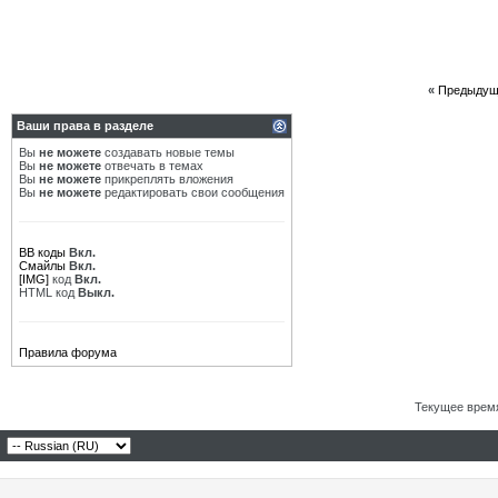
«
Предыдущ
Ваши права в разделе
Вы
не можете
создавать новые темы
Вы
не можете
отвечать в темах
Вы
не можете
прикреплять вложения
Вы
не можете
редактировать свои сообщения
BB коды
Вкл.
Смайлы
Вкл.
[IMG]
код
Вкл.
HTML код
Выкл.
Правила форума
Текущее врем