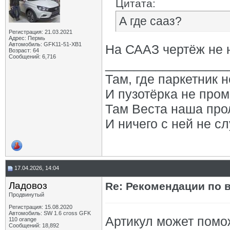
Цитата:
А где сааз?
Регистрация: 21.03.2021
Адрес: Пермь
Автомобиль: GFK11-51-ХВ1
На СААЗ чертёж не 
Возраст: 64
Сообщений: 6,716
_________________
Там, где паркетник 
И пузотёрка не пром
Там Веста наша про
И ничего с ней не сл
17.04.2026, 14:04
Ладовоз
Re: Рекомендации по 
Продвинутый
Регистрация: 15.08.2020
Автомобиль: SW 1.6 cross GFK
Артикул может помо
110 orange
Сообщений: 18,892