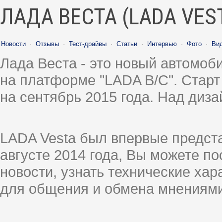
ЛАДА ВЕСТА (LADA VES
Новости
·
Отзывы
·
Тест-драйвы
·
Статьи
·
Интервью
·
Фото
·
Ви
Лада Веста - это новый автомо
на платформе "LADA B/C". Старт
на сентябрь 2015 года. Над диз
LADA Vesta был впервые предст
августе 2014 года, Вы можете п
новости, узнать технические ха
для общения и обмена мнениями