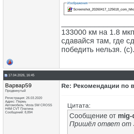
Изображения
Screenshot_20260417_125618_com_hihon
_________________
133000 км на 1.8 мкп
сдавайся там, где с
победить нельзя. (с)
17.04.2026, 16:45
Варвар59
Re: Рекомендации по 
Продвинутый
Регистрация: 26.03.2020
Адрес: Пермь
Цитата:
Автомобиль: Vesta SW CROSS
H4M CVT Платина
Сообщений: 8,894
Сообщение от
mig-
Пришёл ответ от S