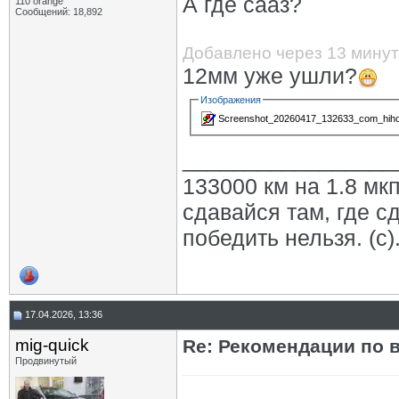
А где сааз?
110 orange
Сообщений: 18,892
Добавлено через 13 минут
12мм уже ушли?
Изображения
Screenshot_20260417_132633_com_hihon
_________________
133000 км на 1.8 мкп
сдавайся там, где с
победить нельзя. (с)
17.04.2026, 13:36
mig-quick
Re: Рекомендации по 
Продвинутый