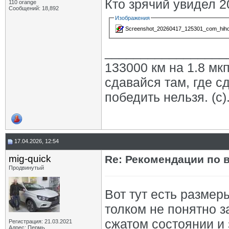
Кто зрячий увидел 2
110 orange
Сообщений: 18,892
Изображения
Screenshot_20260417_125301_com_hihon
_________________
133000 км на 1.8 мкп
сдавайся там, где с
победить нельзя. (с)
17.04.2026, 12:54
mig-quick
Re: Рекомендации по 
Продвинутый
Вот тут есть размер
толком не понятно з
сжатом состоянии и 
Регистрация: 21.03.2021
Адрес: Пермь