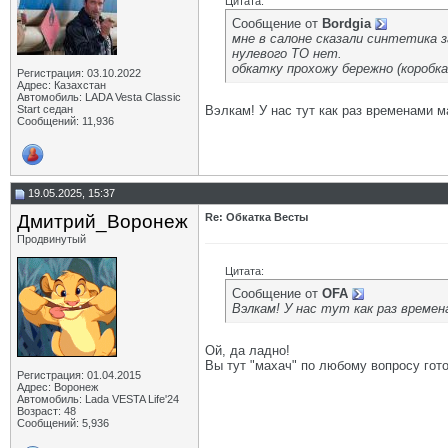
Цитата:
Сообщение от
Bordgia
мне в салоне сказали синтетика з
нулевого ТО нет.
обкатку прохожу бережно (коробка 
Регистрация: 03.10.2022
Адрес: Казахстан
Автомобиль: LADA Vesta Classic
Start седан
Вэлкам! У нас тут как раз временами м
Сообщений: 11,936
19.05.2025, 15:37
Дмитрий_Воронеж
Re: Обкатка Весты
Продвинутый
Цитата:
Сообщение от
OFA
Вэлкам! У нас тут как раз времен
Ой, да ладно!
Вы тут "махач" по любому вопросу гото
Регистрация: 01.04.2015
Адрес: Воронеж
Автомобиль: Lada VESTA Life'24
Возраст: 48
Сообщений: 5,936