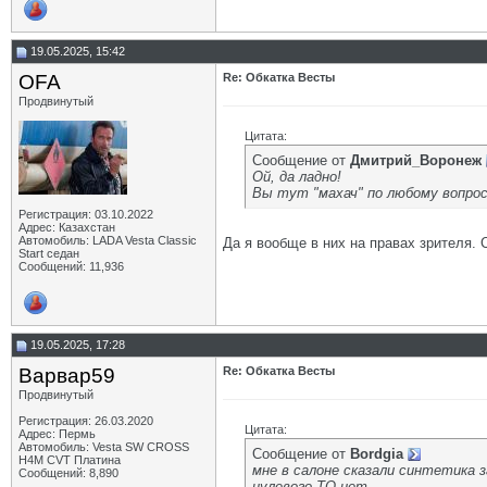
19.05.2025, 15:42
OFA
Re: Обкатка Весты
Продвинутый
Цитата:
Сообщение от
Дмитрий_Воронеж
Ой, да ладно!
Вы тут "махач" по любому вопрос
Регистрация: 03.10.2022
Адрес: Казахстан
Автомобиль: LADA Vesta Classic
Да я вообще в них на правах зрителя.
Start седан
Сообщений: 11,936
19.05.2025, 17:28
Варвар59
Re: Обкатка Весты
Продвинутый
Регистрация: 26.03.2020
Цитата:
Адрес: Пермь
Автомобиль: Vesta SW CROSS
Сообщение от
Bordgia
H4M CVT Платина
мне в салоне сказали синтетика з
Сообщений: 8,890
нулевого ТО нет.