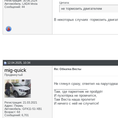
Регистрация: 30.06.2024
Цитата:
Автомобиль: LADA Vesta
Сообщений: 44
не тормозить двигателем
В некоторых случаях -тормозить двига
12.04.2025, 10:34
mig-quick
Re: Обкатка Весты
Продвинутый
Не глянул сразу, ответил на паругодвал
__________________
Там, где паркетник не пройдёт
И пузотёрка не промчится,
Там Веста наша пролетит
Регистрация: 21.03.2021
И ничего с ней не случится!
Адрес: Пермь
Автомобиль: GFK11-51-ХВ1
Возраст: 64
Сообщений: 6,701