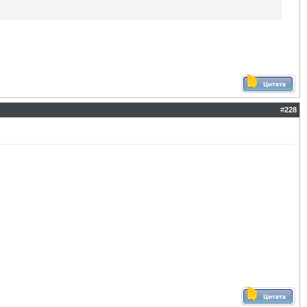
#
228