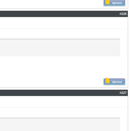
#
226
#
227