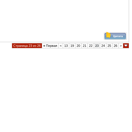
Страница 23 из 26
«
Первая
<
13
19
20
21
22
23
24
25
26
>