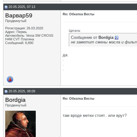
20.05.2025, 07:13
Варвар59
Re: Обкатка Весты
Продвинутый
Регистрация: 26.03.2020
Цитата:
Адрес: Пермь
Автомобиль: Vesta SW CROSS
Сообщение от
Bordgia
H4M CVT Платина
не заметит смены масла и филь
Сообщений: 8,890
да.
.
.
.
20.05.2025, 08:09
Bordgia
Re: Обкатка Весты
Продвинутый
там вроде метки стоят.. или врут?