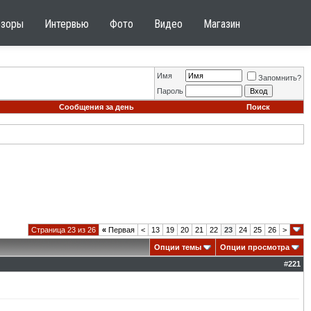
бзоры
Интервью
Фото
Видео
Магазин
Имя
Запомнить?
Пароль
Сообщения за день
Поиск
Страница 23 из 26
«
Первая
<
13
19
20
21
22
23
24
25
26
>
Опции темы
Опции просмотра
#
221