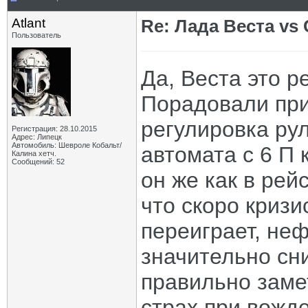
Atlant
Re: Лада Веста vs 
Пользователь
Да, Веста это р
Порадовали при
регулировка рул
Регистрация: 28.10.2015
Адрес: Липецк
Автомобиль: Шевроле Кобальт/
автомата с 6 П 
Калина хетч.
Сообщений: 52
он же как в рей
что скоро кризи
переиграет, неф
значительно сни
правильно заме
страх при вожд