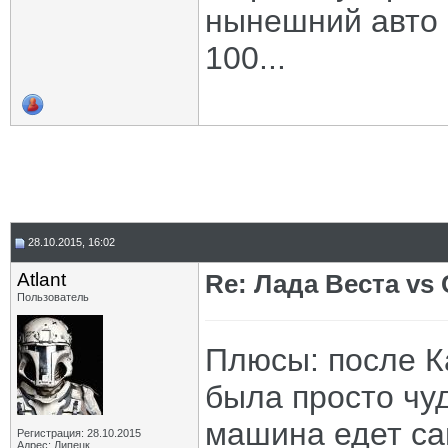
нынешний авто п
100...
28.10.2015, 16:02
Atlant
Re: Лада Веста vs 
Пользователь
Плюсы: после К
была просто чу
машина едет сам
Регистрация: 28.10.2015
Адрес: Липецк