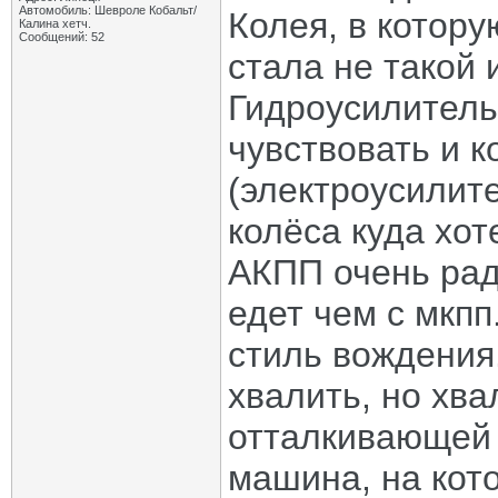
Автомобиль: Шевроле Кобальт/
Колея, в котору
Калина хетч.
Сообщений: 52
стала не такой 
Гидроусилитель
чувствовать и 
(электроусилит
колёса куда хот
АКПП очень раду
едет чем с мкпп
стиль вождения.
хвалить, но хва
отталкивающей 
машина, на кот