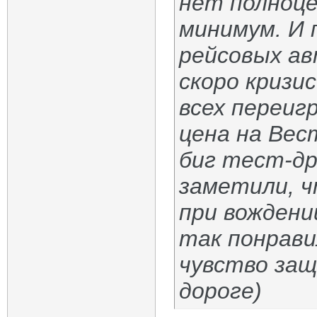
нет полноце
минимум. И п
рейсовых ав
скоро кризи
всех переиг
цена на Вес
биг тест-др
заметили, 
при вождени
так понрави
чувство защ
дороге)