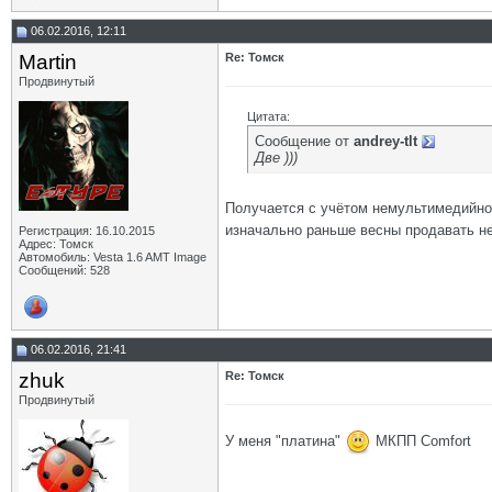
06.02.2016, 12:11
Martin
Re: Томск
Продвинутый
Цитата:
Сообщение от
andrey-tlt
Две )))
Получается с учётом немультимедийно
изначально раньше весны продавать н
Регистрация: 16.10.2015
Адрес: Томск
Автомобиль: Vesta 1.6 AMT Image
Сообщений: 528
06.02.2016, 21:41
zhuk
Re: Томск
Продвинутый
У меня "платина"
МКПП Comfort