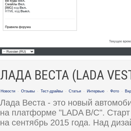
BB коды
Вкл.
Смайлы
Вкл.
[IMG]
код
Вкл.
HTML код
Выкл.
Правила форума
Текущее врем
ЛАДА ВЕСТА (LADA VES
Новости
·
Отзывы
·
Тест-драйвы
·
Статьи
·
Интервью
·
Фото
·
Ви
Лада Веста - это новый автомо
на платформе "LADA B/C". Старт
на сентябрь 2015 года. Над диз