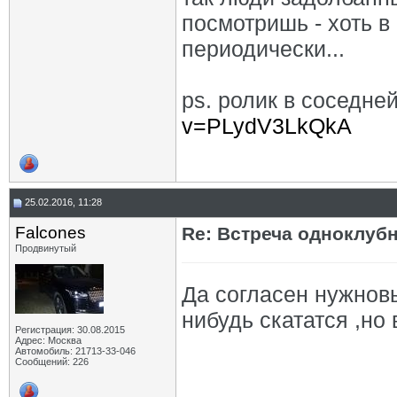
посмотришь - хоть в 
периодически...
ps. ролик в соседне
v=PLydV3LkQkA
25.02.2016, 11:28
Falcones
Re: Встреча одноклуб
Продвинутый
Да согласен нужнов
нибудь скататся ,но 
Регистрация: 30.08.2015
Адрес: Москва
Автомобиль: 21713-33-046
Сообщений: 226