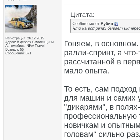
Цитата:
Сообщение от
Рубин
Что на встречах бывает интерес
Регистрация: 26.12.2015
Гоняем, в основном. 
Адрес: В дебрях Смоленщины
Автомобиль: NIVA Travel
Возраст: 55
ралли-спринт, а что-
Сообщений: 671
рассчитанной в перв
мало опыта.
То есть, сам подход
для машин и самих 
"дикарями", в полях
профессиональную т
новичкам и опытным,
головам" сильно раз