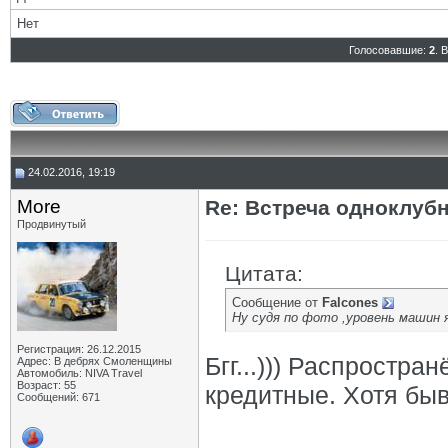
Нет
Голосовавшие:
2
. 
24.02.2016, 19:19
More
Re: Встреча одноклуб
Продвинутый
Цитата:
Сообщение от
Falcones
Ну судя по фото ,уровень машин я
Регистрация: 26.12.2015
Бгг...))) Распростр
Адрес: В дебрях Смоленщины
Автомобиль: NIVA Travel
Возраст: 55
кредитные. Хотя быв
Сообщений: 671