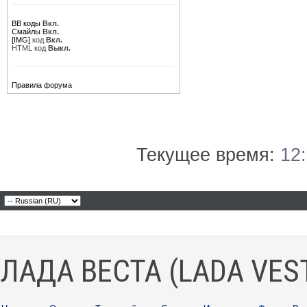
BB коды
Вкл.
Смайлы
Вкл.
[IMG]
код
Вкл.
HTML код
Выкл.
Правила форума
Текущее время:
12
ЛАДА ВЕСТА (LADA VES