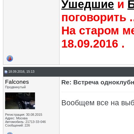
Ушедшие
и
поговорить ..
На старом ме
18.09.2016 .
18.09.2016, 15:13
Falcones
Re: Встреча одноклуб
Продвинутый
Вообщем все на выбо
Регистрация: 30.08.2015
Адрес: Москва
Автомобиль: 21713-33-046
Сообщений: 226