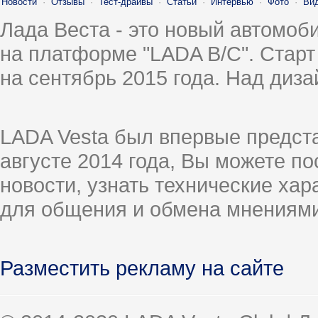
Новости
·
Отзывы
·
Тест-драйвы
·
Статьи
·
Интервью
·
Фото
·
Ви
Лада Веста - это новый автомо
на платформе "LADA B/C". Старт
на сентябрь 2015 года. Над диз
LADA Vesta был впервые предст
августе 2014 года, Вы можете п
новости, узнать технические ха
для общения и обмена мнениями
Разместить рекламу на сайте