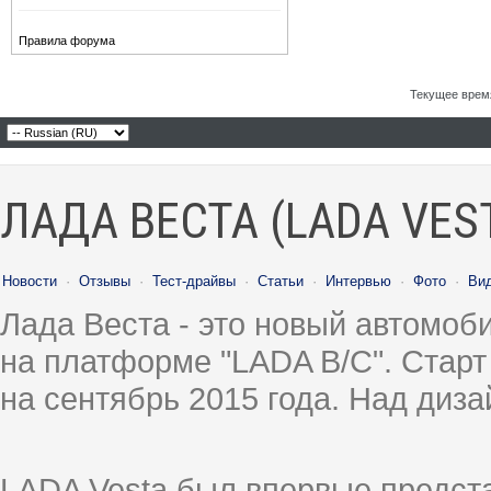
Правила форума
Текущее врем
ЛАДА ВЕСТА (LADA VES
Новости
·
Отзывы
·
Тест-драйвы
·
Статьи
·
Интервью
·
Фото
·
Ви
Лада Веста - это новый автомо
на платформе "LADA B/C". Старт
на сентябрь 2015 года. Над диз
LADA Vesta был впервые предст