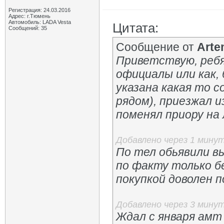
Регистрация: 24.03.2016
Адрес: г.Тюмень
Автомобиль: LADA Vesta
Цитата:
Сообщений: 35
Сообщение от
Аrte
Приветствую, ребя
официалы или как, 
указана какая то с
рядом), приезжал 
поменял приору на
Добавлено через 1 мину
По тел обьявили вы
по факту только бе
покупкой доволен п
Добавлено через 3 мину
Ждал с января амт 