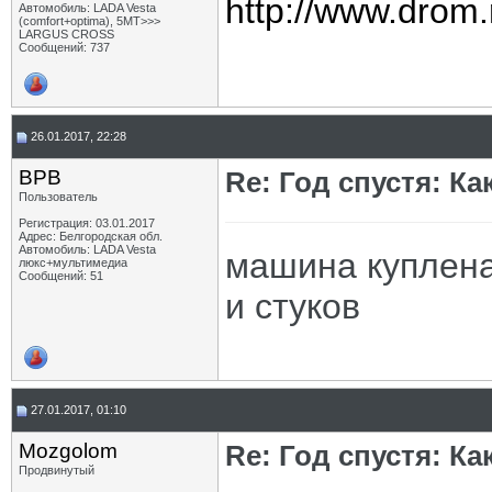
http://www.drom.
Автомобиль: LADA Vesta
(comfort+optima), 5МТ>>>
LARGUS CROSS
Сообщений: 737
26.01.2017, 22:28
BPB
Re: Год спустя: К
Пользователь
Регистрация: 03.01.2017
Адрес: Белгородская обл.
Автомобиль: LADA Vesta
машина куплена
люкс+мультимедиа
Сообщений: 51
и стуков
27.01.2017, 01:10
Mozgolom
Re: Год спустя: К
Продвинутый