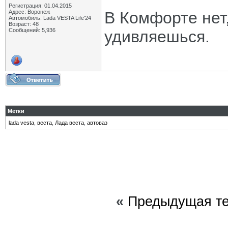
Регистрация: 01.04.2015
Адрес: Воронеж
В Комфорте нет,
Автомобиль: Lada VESTA Life'24
Возраст: 48
Сообщений: 5,936
удивляешься.
Метки
lada vesta
,
веста
,
Лада веста
,
автоваз
«
Предыдущая т