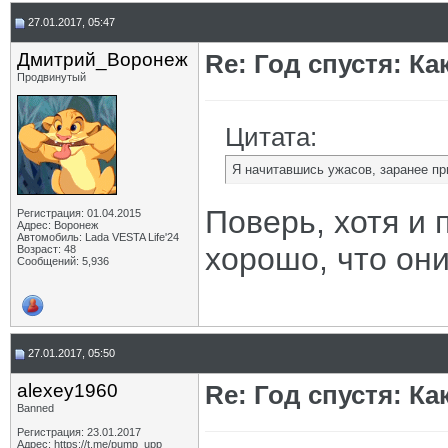
27.01.2017, 05:47
Дмитрий_Воронеж
Re: Год спустя: К
Продвинутый
Цитата:
Я начитавшись ужасов, заранее при
Поверь, хотя и 
Регистрация: 01.04.2015
Адрес: Воронеж
Автомобиль: Lada VESTA Life'24
хорошо, что они
Возраст: 48
Сообщений: 5,936
27.01.2017, 05:50
alexey1960
Re: Год спустя: К
Banned
Регистрация: 23.01.2017
Адрес: https://t.me/pump_upp