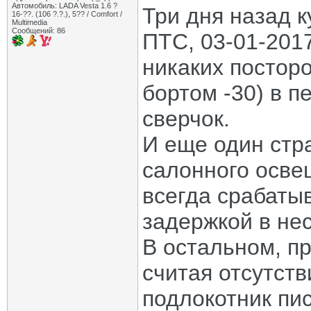
Автомобиль: LADA Vesta 1.6 ?
Три дня назад к
16-??. (106 ?.?.), 5?? / Comfort /
Multimedia
Сообщений: 86
ПТС, 03-01-201
никаких посторо
бортом -30) в п
сверчок.
И еще один стр
салонного осве
всегда срабатыв
задержкой в нес
В остальном, пр
считая отсутств
подлокотник пис