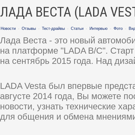
ЛАДА ВЕСТА (LADA VES
Новости
·
Отзывы
·
Тест-драйвы
·
Статьи
·
Интервью
·
Фото
·
Ви
Лада Веста - это новый автомо
на платформе "LADA B/C". Старт
на сентябрь 2015 года. Над диз
LADA Vesta был впервые предст
августе 2014 года, Вы можете п
новости, узнать технические ха
для общения и обмена мнениями