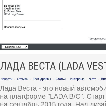
BB коды
Вкл.
Смайлы
Вкл.
[IMG]
код
Вкл.
HTML код
Выкл.
Правила форума
Текущее врем
ЛАДА ВЕСТА (LADA VES
Новости
·
Отзывы
·
Тест-драйвы
·
Статьи
·
Интервью
·
Фото
·
Ви
Лада Веста - это новый автомо
на платформе "LADA B/C". Старт
на сентябрь 2015 года. Над диз