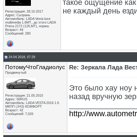
такое ощущение как 
не каждый день езди
Регистрация: 28.10.2017
Адрес: Сызрань
Автомобиль: LADA Vesta luxe
multimedia 1.6MT., до этого LADA
Priora 2172 (126,MT), норма.
Возраст: 44
Сообщений: 280
24.04.2018, 07:29
ПотомуЧтоГладиолус
Re: Зеркала Лада Вес
Продвинутый
Это было хау ноу 
назад вручную зерк
Регистрация: 21.05.2015
Адрес: 56RUS
Автомобиль: LADA VESTA 2016 1.6
_______________
МКПП (JH3) КОМФОРТ
Возраст: 42
http://www.autometr
Сообщений: 7,026