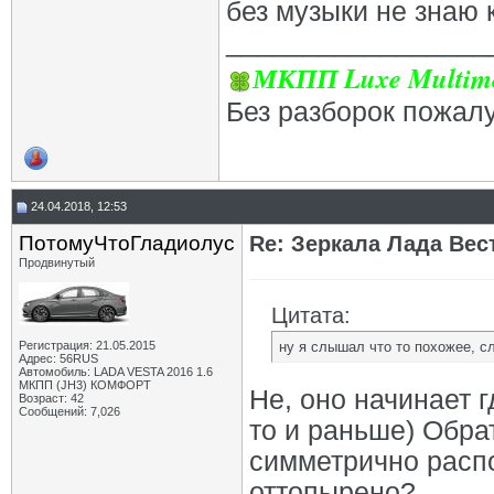
без музыки не знаю к
_________________
МКПП Luxe Multime
Без разборок пожал
24.04.2018, 12:53
ПотомуЧтоГладиолус
Re: Зеркала Лада Вес
Продвинутый
Цитата:
Регистрация: 21.05.2015
ну я слышал что то похожее, сл
Адрес: 56RUS
Автомобиль: LADA VESTA 2016 1.6
МКПП (JH3) КОМФОРТ
Не, оно начинает г
Возраст: 42
Сообщений: 7,026
то и раньше) Обра
симметрично расп
оттопырено?