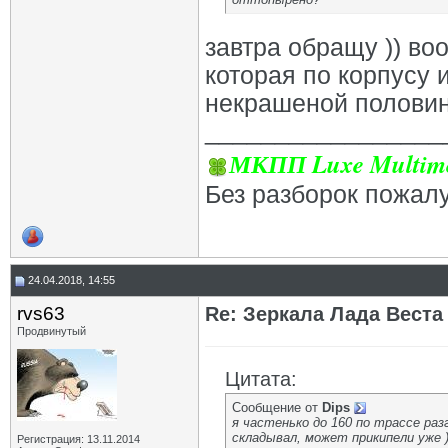
завтра обращу )) во
которая по корпусу 
некрашеной половин,
_________________
МКПП Luxe Multime
Без разборок пожал
24.04.2018, 14:55
rvs63
Re: Зеркала Лада Веста
Продвинутый
Цитата:
Сообщение от
Dips
я частенько до 160 по трассе разг
складывал, может прикипели уже )
Регистрация: 13.11.2014