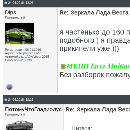
24.04.2018, 12:07
Dips
Re: Зеркала Лада Веста
Продвинутый
я частенько до 160 
подобного ) я правд
прикипели уже )))
Регистрация: 06.01.2016
Адрес: Кемеровская обл.
_________________
Автомобиль: LADA Vesta 2015
Сообщений: 6,738
МКПП Luxe Multime
Без разборок пожал
24.04.2018, 12:11
ПотомуЧтоГладиолус
Re: Зеркала Лада Вес
Продвинутый
Цитата: