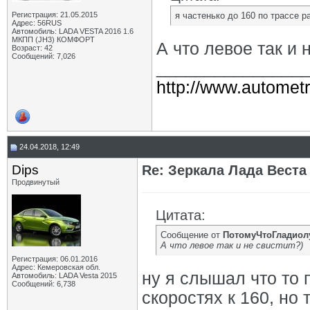
Регистрация: 21.05.2015
я частенько до 160 по трассе р
Адрес: 56RUS
Автомобиль: LADA VESTA 2016 1.6
МКПП (JH3) КОМФОРТ
А что левое так и 
Возраст: 42
Сообщений: 7,026
_______________
http://www.autometr
24.04.2018, 12:49
Dips
Re: Зеркала Лада Веста
Продвинутый
Цитата:
Сообщение от
ПотомуЧтоГладиол
А что левое так и не свистит?)
Регистрация: 06.01.2016
Адрес: Кемеровская обл.
ну я слышал что то 
Автомобиль: LADA Vesta 2015
Сообщений: 6,738
скоростях к 160, но 