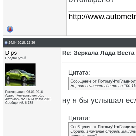
_______________
http://www.autometr
24.04.2018, 13:36
Dips
Re: Зеркала Лада Веста
Продвинутый
Цитата:
Сообщение от
ПотомуЧтоГладиол
Не, оно начинает где-то со 100-1
Регистрация: 06.01.2016
Адрес: Кемеровская обл.
ну я бы услышал есл
Автомобиль: LADA Vesta 2015
Сообщений: 6,738
Цитата:
Сообщение от
ПотомуЧтоГладиол
Обрати внимание спереди машины 
оттопырено?