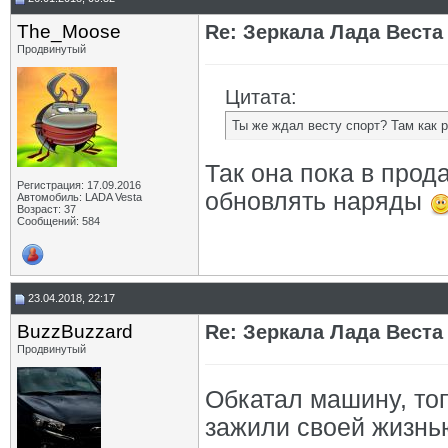
The_Moose
Re: Зеркала Лада Веста
Продвинутый
Цитата:
Ты же ждал весту спорт? Там как р
Так она пока в прода
Регистрация: 17.09.2016
обновлять наряды
Автомобиль: LADA Vesta
Возраст: 37
Сообщений: 584
23.04.2018, 22:17
BuzzBuzzard
Re: Зеркала Лада Веста
Продвинутый
Обкатал машину, топ
зажили своей жизнь