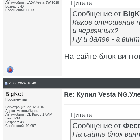
Цитата:
Автомобиль: LADA Vesta SW 2018
Возраст: 40
Сообщений: 1,673
Сообщение от
BigK
Какое отношение п
и червячных?
Ну и далее - а вин
На сайте блок винтов
25.06.2024, 18:40
BigKot
Re: Купил Vesta NG.Уле
Продвинутый
Регистрация: 22.02.2016
Адрес: Новосибирск
Цитата:
Автомобиль: СВ Кросс 1.8АМТ
Люкс ММ
Возраст: 48
Сообщение от
Фес
Сообщений: 10,097
На сайте блок винт