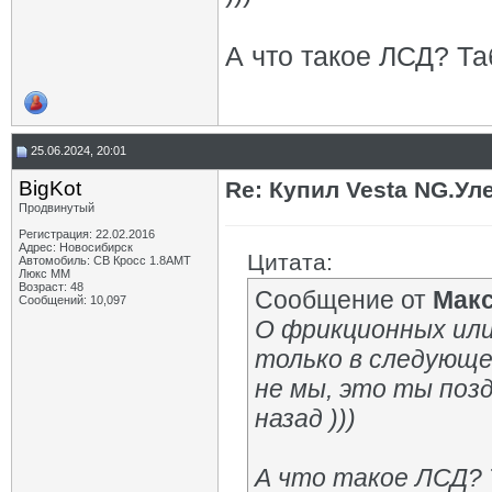
А что такое ЛСД? Таб
25.06.2024, 20:01
BigKot
Re: Купил Vesta NG.Уле
Продвинутый
Регистрация: 22.02.2016
Адрес: Новосибирск
Цитата:
Автомобиль: СВ Кросс 1.8АМТ
Люкс ММ
Возраст: 48
Сообщение от
Мак
Сообщений: 10,097
О фрикционных или
только в следующе
не мы, это ты поз
назад )))
А что такое ЛСД? Т