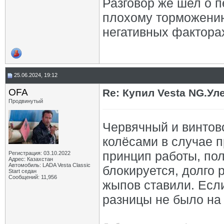
Разговор же шел о п
плохому торможению
негативных фактора
25.06.2024, 19:12
OFA
Re: Купил Vesta NG.Уле
Продвинутый
Червячный и винтов
колёсами в случае п
принцип работы, по
Регистрация: 03.10.2022
Адрес: Казахстан
Автомобиль: LADA Vesta Classic
блокируется, долго 
Start седан
Сообщений: 11,956
жыпов ставили. Если 
разницы не было на