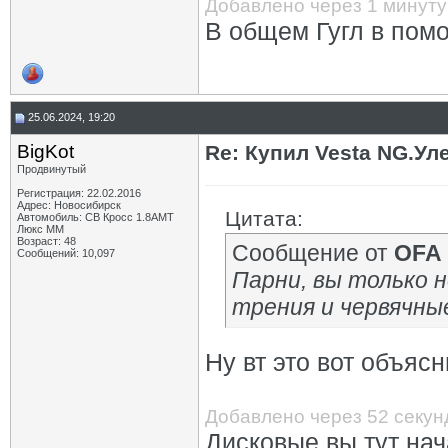
Добавлено через 1 минуту
В общем Гугл в пом
25.06.2024, 19:20
BigKot
Re: Купил Vesta NG.Уле
Продвинутый
Регистрация: 22.02.2016
Адрес: Новосибирск
Цитата:
Автомобиль: СВ Кросс 1.8АМТ
Люкс ММ
Возраст: 48
Сообщение от
OFA
Сообщений: 10,097
Парни, вы только
трения и червячны
Ну вт это вот объяс
Добавлено через 52 секу
Дисковые вы тут на