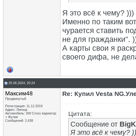
Я это всё к чему? )))
Именно по таким во
чурается ставить под
не для гражданки". )
А карты свои я раск
своего дифа, не дела
25.06.2024, 20:24
Максим48
Re: Купил Vesta NG.Уле
Продвинутый
Регистрация: 11.12.2019
Адрес: Липецк
Цитата:
Автомобиль: SW Cross вариатор
+ Жулик
Сообщений: 2,438
Сообщение от
BigK
Я это всё к чему? ))