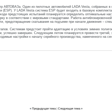
тр АВТОВАЗа. Один из пилотных автомобилей LADA Vesta, собранных в к
и (ESP). У LADA Vesta система ESP будет входить в базовую комплекта
 ходе предстоящих испытаний планируется определить оптимальные наст
рку в соответствии с мировыми стандартами. Работа антиблокировочной
ти, предотвращение скатывания на подъеме при начале движения – спе
этапов. Системам предстоит пройти адаптацию в условиях зимних полиг
и, успешно завершен. Следующим летом планируется провести третий, з
димые настройки к началу серийного производства, намеченного на сен
«
Предыдущая тема
|
Следующая тема
»