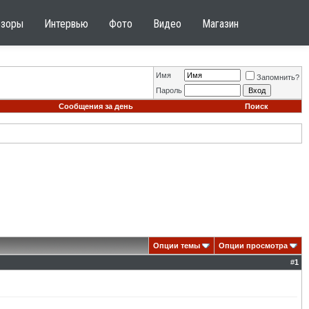
бзоры
Интервью
Фото
Видео
Магазин
Имя
Запомнить?
Пароль
Сообщения за день
Поиск
Опции темы
Опции просмотра
#
1