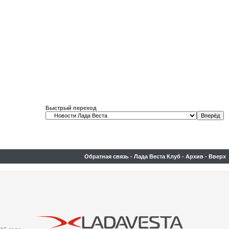
Быстрый переход
Обратная связь
-
Лада Веста Клуб
-
Архив
-
Вверх