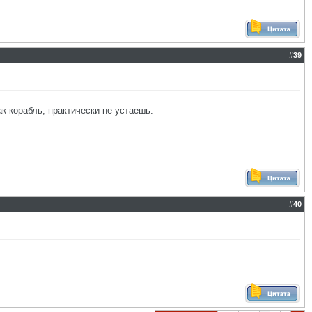
#
39
ак корабль, практически не устаешь.
#
40