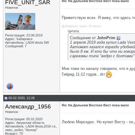
FIVE_UNIT_SAR
Re: На Дальнем Востоке Вест пока мало
Новичок
Приветствую всех. Я вижу, что здесь т
Добавлено через 13 минут
Цитата:
Регистрация: 23.08.2019
Сообщение от
JohnPrim
Адрес: Хабаровск
1 апреля 2019 года купил Lada Ve
Автомобиль: LADA Vesta SW
Сообщений: 7
Автомат казался гораздо удобней.
было 8 км. И кто бы что ни гово
сарказмы типа "ведро с болтами"
Мне тоже по началу говорили, что я ду
Гибрид 11-12 годов...бгг
05.02.2020, 12:26
Александр_1956
Re: На Дальнем Востоке Вест пока мало
Новичок
Регистрация: 05.02.2020
Люблю Мерседес. Но купил Весту - по 
Адрес: Амурская область
Автомобиль: LADA Vesta,2016 г.в.,
люкс, робот, "Ангкор"
Возраст: 70