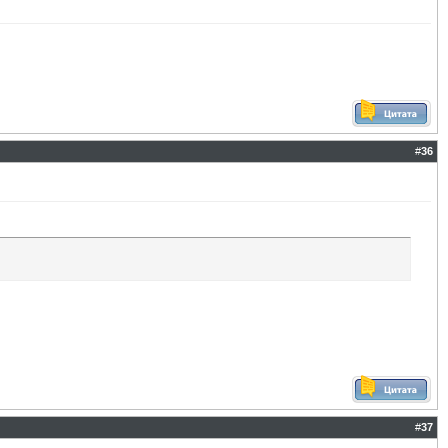
#
36
#
37