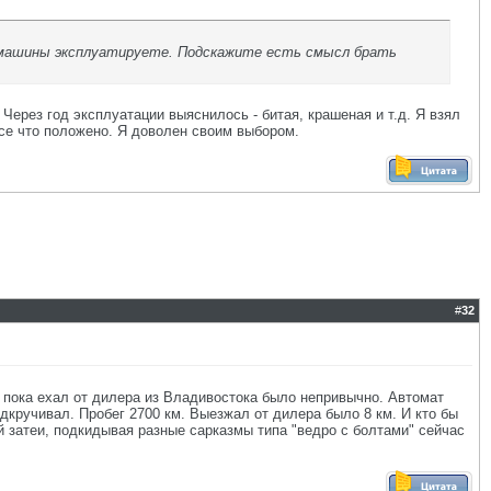
 машины эксплуатируете. Подскажите есть смысл брать
 Через год эксплуатации выяснилось - битая, крашеная и т.д. Я взял
се что положено. Я доволен своим выбором.
#
32
км пока ехал от дилера из Владивостока было непривычно. Автомат
одкручивал. Пробег 2700 км. Выезжал от дилера было 8 км. И кто бы
й затеи, подкидывая разные сарказмы типа "ведро с болтами" сейчас