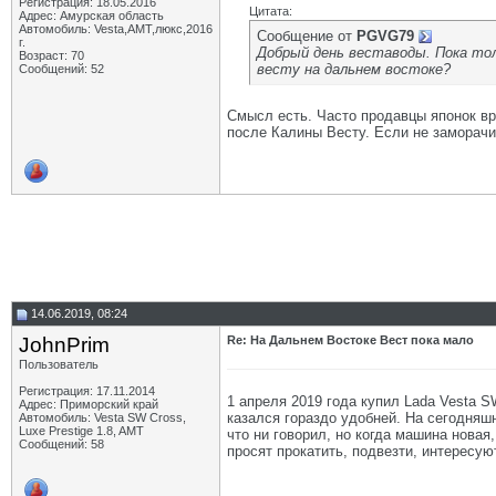
Регистрация: 18.05.2016
Цитата:
Адрес: Амурская область
Автомобиль: Vesta,АМТ,люкс,2016
Сообщение от
PGVG79
г.
Добрый день веставоды. Пока то
Возраст: 70
весту на дальнем востоке?
Сообщений: 52
Смысл есть. Часто продавцы японок врут
после Калины Весту. Если не заморачи
14.06.2019, 08:24
JohnPrim
Re: На Дальнем Востоке Вест пока мало
Пользователь
Регистрация: 17.11.2014
1 апреля 2019 года купил Lada Vesta S
Адрес: Приморский край
казался гораздо удобней. На сегодняшн
Автомобиль: Vesta SW Cross,
Luxe Prestige 1.8, AMT
что ни говорил, но когда машина новая
Сообщений: 58
просят прокатить, подвезти, интересую