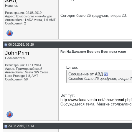
АВД
Новичок
Регистрация: 02.08.2019
Сегодня было 26 градусов, вчера 23.
Адрес: Комсомольск-на-Амуре
Автомобиль: LADA Vesta, 1.6 АМТ
Сообщений: 2
06.08.2019, 03:29
JohnPrim
Re: На Дальнем Востоке Вест пока мало
Пользователь
Регистрация: 17.11.2014
Цитата:
Адрес: Приморский край
Автомобиль: Vesta SW Cross,
Сообщение от
АВД
Luxe Prestige 1.8, AMT
Сегодня было 26 градусов, вчера 2
Сообщений: 58
Вот тут:
http://www.lada-vesta.net/showthread.ph
Обсуждается тема. Многие столкнулись
23.08.2019, 14:13