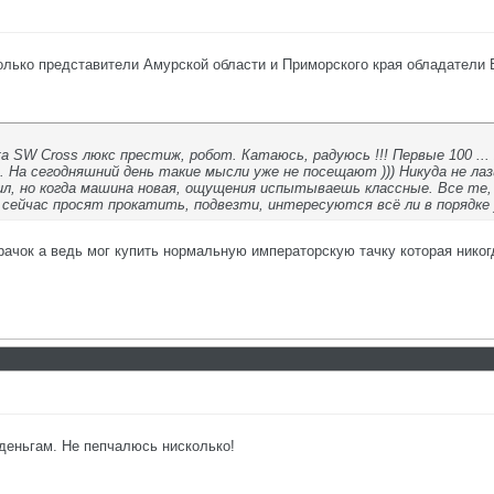
олько представители Амурской области и Приморского края обладатели Ве
sta SW Cross люкс престиж, робот. Катаюсь, радуюсь !!! Первые 100 ..
 На сегодняшний день такие мысли уже не посещают ))) Никуда не лази
рил, но когда машина новая, ощущения испытываешь классные. Все те
 сейчас просят прокатить, подвезти, интересуются всё ли в порядке
рачок а ведь мог купить нормальную императорскую тачку которая никогд
деньгам. Не пепчалюсь нисколько!