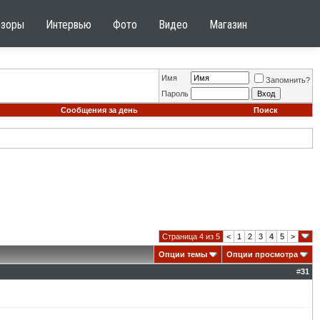
бзоры
Интервью
Фото
Видео
Магазин
Имя
Запомнить?
Пароль
Сообщения за день
Поиск
Страница 4 из 5
<
1
2
3
4
5
>
Опции темы
Опции просмотра
#
31