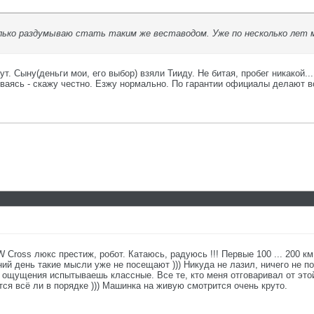
лько раздумываю стать таким же веставодом. Уже по несколько лет
. Сыну(деньги мои, его выбор) взяли Тииду. Не битая, пробег никакой...
ваясь - скажу честно. Езжу нормально. По гарантии официалы делают в
W Cross люкс престиж, робот. Катаюсь, радуюсь !!! Первые 100 ... 200 
ий день такие мысли уже не посещают ))) Никуда не лазил, ничего не п
, ощущения испытываешь классные. Все те, кто меня отговаривал от это
тся всё ли в порядке ))) Машинка на живую смотрится очень круто.