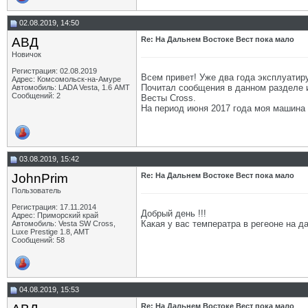
02.08.2019, 14:50
АВД
Re: На Дальнем Востоке Вест пока мало
Новичок
Регистрация: 02.08.2019
Всем привет! Уже два года эксплуатир
Адрес: Комсомольск-на-Амуре
Почитал сообщения в данном разделе и
Автомобиль: LADA Vesta, 1.6 АМТ
Сообщений: 2
Весты Cross.
На период июня 2017 года моя машина 
03.08.2019, 15:42
JohnPrim
Re: На Дальнем Востоке Вест пока мало
Пользователь
Регистрация: 17.11.2014
Добрый день !!!
Адрес: Приморский край
Какая у вас температра в регеоне на д
Автомобиль: Vesta SW Cross,
Luxe Prestige 1.8, AMT
Сообщений: 58
04.08.2019, 15:53
Re: На Дальнем Востоке Вест пока мало