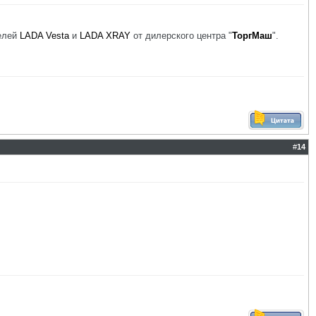
елей
LADA Vesta
и
LADA XRAY
от дилерского центра "
ТоргМаш
".
#
14