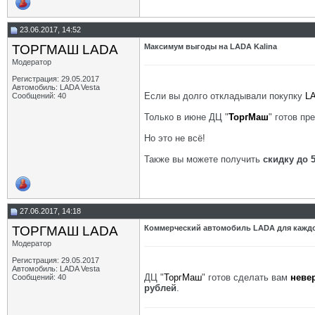
23.06.2017, 14:52
ТОРГМАШ LADA
Максимум выгоды на LADA Kalina
Модератор
Регистрация: 29.05.2017
Автомобиль: LADA Vesta
Если вы долго откладывали покупку
LA
Сообщений: 40
Только в июне ДЦ "
ТоргМаш
" готов п
Но это не всё!
Также вы можете получить
скидку до 
27.06.2017, 14:18
ТОРГМАШ LADA
Коммерческий автомобиль LADA для каждог
Модератор
Регистрация: 29.05.2017
Автомобиль: LADA Vesta
ДЦ "
ТоргМаш
" готов сделать вам
неве
Сообщений: 40
рублей
.