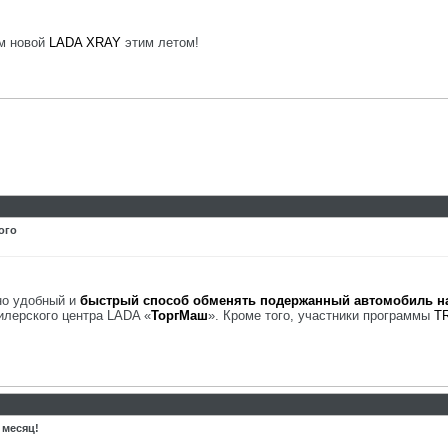
ем новой
LADA XRAY
этим летом!
ого
но удобный и
быстрый способ обменять подержанный автомобиль н
илерского центра LADA «
ТоргМаш
». Кроме того, участники программы
T
 месяц!