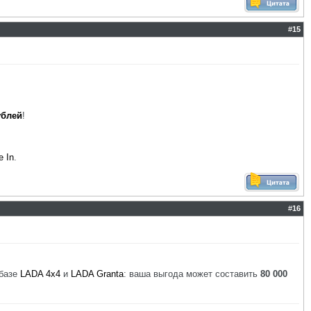
#
15
ублей
!
e In
.
#
16
 базе
LADA 4x4
и
LADA Granta
: ваша выгода может составить
80 000