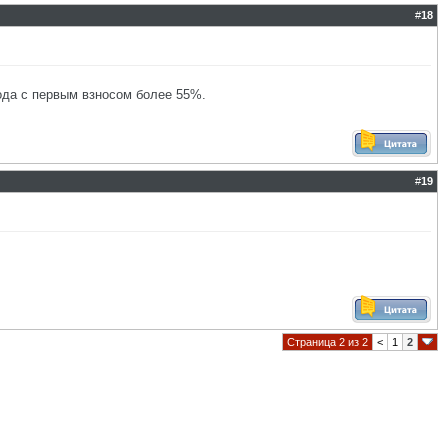
#
18
года с первым взносом более 55%.
#
19
Страница 2 из 2
<
1
2