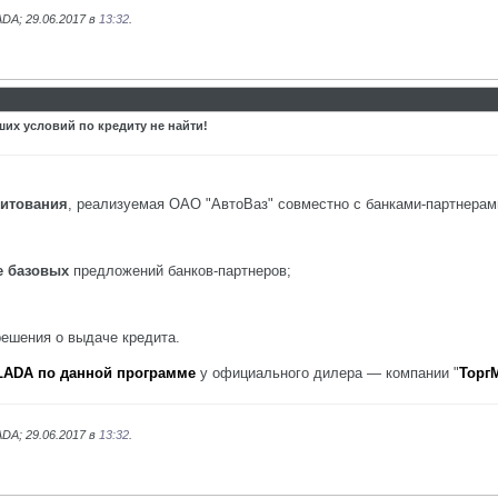
DA; 29.06.2017 в
13:32
.
их условий по кредиту не найти!
дитования
, реализуемая ОАО "АвтоВаз" совместно с банками-партнерам
же базовых
предложений банков-партнеров;
решения о выдаче кредита.
LADA по данной программе
у официального дилера — компании "
Торг
DA; 29.06.2017 в
13:32
.