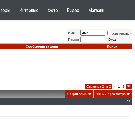
бзоры
Интервью
Фото
Видео
Магазин
Имя
Запомнить?
Пароль
Сообщения за день
Поиск
Страница 2 из 2
<
1
2
Опции темы
Опции просмотра
#
11