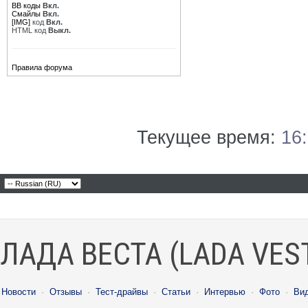
BB коды
Вкл.
Смайлы
Вкл.
[IMG]
код
Вкл.
HTML код
Выкл.
Правила форума
Текущее время:
16
ЛАДА ВЕСТА (LADA VES
Новости
·
Отзывы
·
Тест-драйвы
·
Статьи
·
Интервью
·
Фото
·
Ви