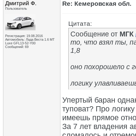
Дмитрий Ф.
Re: Кемеровская обл.
Пользователь
Цитата:
Сообщение от
МГК
Регистрация: 19.08.2016
Автомобиль: Лада Веста 1.6 MT
то, что взял ты, п
Luxe GFL13-52-Y00
Сообщений: 69
1,8
оно похорошело с 
логику улавливаеш
Упертый баран однак
туповат? Про логику
имеешь прямое отно
За 7 лет владения ав
сломалось и отремо