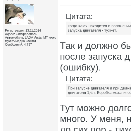
Цитата:
когда ключ находится в положени
запуска двигателя - тухнет.
Регистрация: 13.11.2014
Адрес: Симферополь
Автомобиль: LADA Vesta, МТ люкс
мультимедиа климат.
Так и должно бы
Сообщений: 4,737
после запуска д
(ошибку).
Цитата:
При запуске двигателя и при движ
двигателя 1,6л. Коробка механиче
Тут можно долго
много. У меня, 
до сих пор - ти