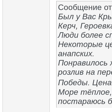
Сообщение о
Был у Вас Кры
Керч, Героевк
Люди более сп
Некоторые це
анапских.
Понравилось 
розлив на пе
Победы. Цена
Море тёплое,
постараюсь б