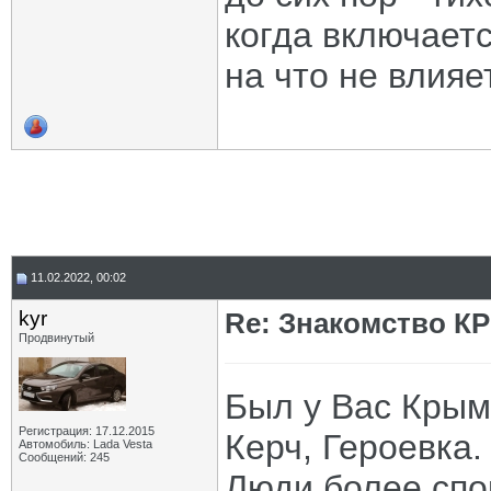
когда включает
на что не влияет
11.02.2022, 00:02
kyr
Re: Знакомство К
Продвинутый
Был у Вас Крым
Регистрация: 17.12.2015
Керч, Героевка.
Автомобиль: Lada Vesta
Сообщений: 245
Люди более спо