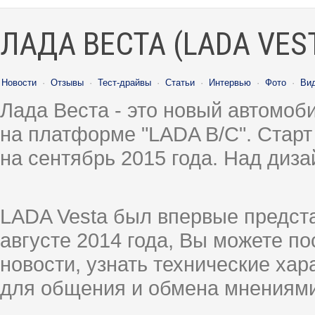
ЛАДА ВЕСТА (LADA VES
Новости
·
Отзывы
·
Тест-драйвы
·
Статьи
·
Интервью
·
Фото
·
Ви
Лада Веста - это новый автомо
на платформе "LADA B/C". Старт
на сентябрь 2015 года. Над диз
LADA Vesta был впервые предст
августе 2014 года, Вы можете п
новости, узнать технические ха
для общения и обмена мнениями