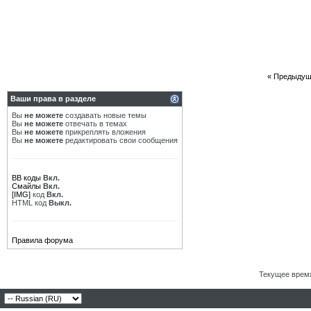
«
Предыдущ
Ваши права в разделе
Вы
не можете
создавать новые темы
Вы
не можете
отвечать в темах
Вы
не можете
прикреплять вложения
Вы
не можете
редактировать свои сообщения
BB коды
Вкл.
Смайлы
Вкл.
[IMG]
код
Вкл.
HTML код
Выкл.
Правила форума
Текущее врем