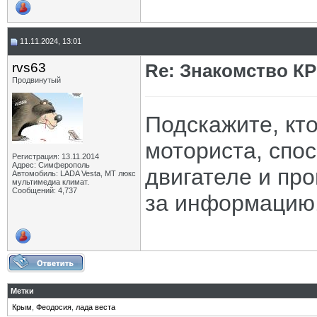
11.11.2024, 13:01
rvs63
Re: Знакомство К
Продвинутый
Подскажите, кт
моториста, спос
Регистрация: 13.11.2014
Адрес: Симферополь
двигателе и про
Автомобиль: LADA Vesta, МТ люкс
мультимедиа климат.
Сообщений: 4,737
за информацию
Метки
Крым
,
Феодосия
,
лада веста