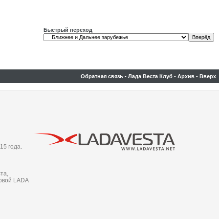
Быстрый переход
Обратная связь
-
Лада Веста Клуб
-
Архив
-
Вверх
15 года.
та,
новой LADA