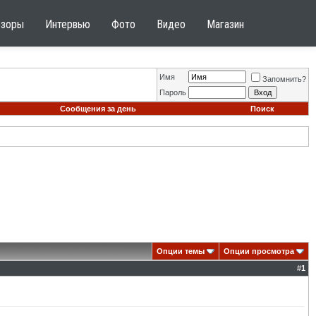
бзоры
Интервью
Фото
Видео
Магазин
Имя
Запомнить?
Пароль
Сообщения за день
Поиск
Опции темы
Опции просмотра
#
1