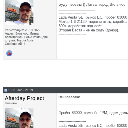
Буду первым )) Литва, город Вильнюс
__________________
------------------------
Lada Vesta SE, рынок ЕС, пробег 83000 
Мотор 1.6 21129, поршни втык, коробка 
300+ доработок под себя
Вторая Веста - не на ходу (донор).
Регистрация: 28.10.2022
Адрес: Вильнюс, Литва
------------------------
Автомобиль: LADA Vesta (две
штуки), Toyota Auris
Сообщений: 4
18.11.2025, 21:29
Afterday Project
Re: Евросоюз
Новичок
Пробег 83000, заменён ГРМ, едем даль
__________________
------------------------
Lada Vesta SE, рынок ЕС, пробег 83000 