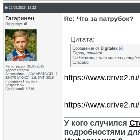
22.05.2026, 13:22
Гагаринец
Re: Что за патрубок?
Продвинутый
Цитата:
Сообщение от
Digitalex
Парни, привет!
Подскажите, что это за патрубок
Спасибо.
Регистрация: 25.05.2015
Адрес: Гагарин
Автомобиль: LADA VESTA GFL11-
https://www.drive2.r
52-070 (ЛЮКС), 1.6, 5МТ, 2018
(прошивка Паулюс)
Возраст: 56
Сообщений: 8,719
https://www.drive2.r
_________________
У кого случился
Ст
подробностями для