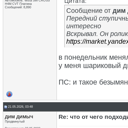
Цитата:
Автомобиль: Vesta SW CROSS
H4M CVT Платина
Сообщений: 8,890
Сообщение от
дим
Передний ступичн
интересно
Вскрывал. Он роли
https://market.yand
в понедельник меня
у меня шариковый 
ПС: и такое безымян
21.05.2026, 03:48
дим димыч
Re: что от чего подхо
Продвинутый