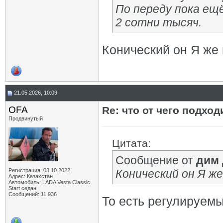
По переду пока ещё
2 сотни тысяч.
Конический он Я же
21.05.2026, 10:09
OFA
Re: что от чего подхо
Продвинутый
Цитата:
Сообщение от
дим
Регистрация: 03.10.2022
Конический он Я же
Адрес: Казахстан
Автомобиль: LADA Vesta Classic
Start седан
Сообщений: 11,936
То есть регулируем