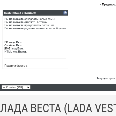
«
Предыдущ
Ваши права в разделе
Вы
не можете
создавать новые темы
Вы
не можете
отвечать в темах
Вы
не можете
прикреплять вложения
Вы
не можете
редактировать свои сообщения
BB коды
Вкл.
Смайлы
Вкл.
[IMG]
код
Вкл.
HTML код
Выкл.
Правила форума
Текущее врем
ЛАДА ВЕСТА (LADA VES