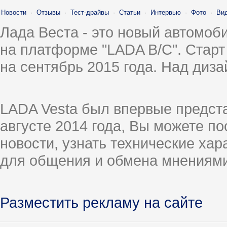
Новости
·
Отзывы
·
Тест-драйвы
·
Статьи
·
Интервью
·
Фото
·
Ви
Лада Веста - это новый автомо
на платформе "LADA B/C". Старт
на сентябрь 2015 года. Над диз
LADA Vesta был впервые предст
августе 2014 года, Вы можете п
новости, узнать технические ха
для общения и обмена мнениями
Разместить рекламу на сайте