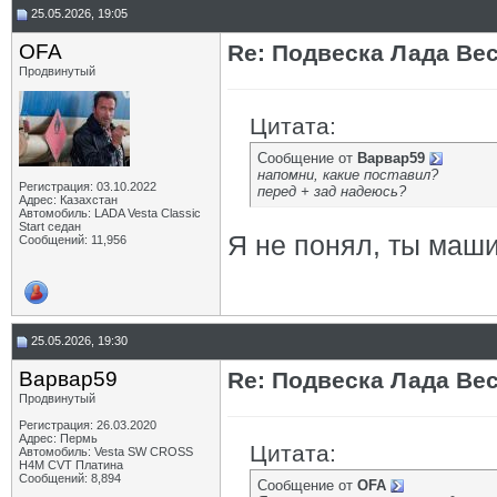
25.05.2026, 19:05
OFA
Re: Подвеска Лада Вест
Продвинутый
Цитата:
Сообщение от
Варвар59
напомни, какие поставил?
Регистрация: 03.10.2022
перед + зад надеюсь?
Адрес: Казахстан
Автомобиль: LADA Vesta Classic
Start седан
Я не понял, ты маш
Сообщений: 11,956
25.05.2026, 19:30
Варвар59
Re: Подвеска Лада Вест
Продвинутый
Регистрация: 26.03.2020
Адрес: Пермь
Цитата:
Автомобиль: Vesta SW CROSS
H4M CVT Платина
Сообщений: 8,894
Сообщение от
OFA