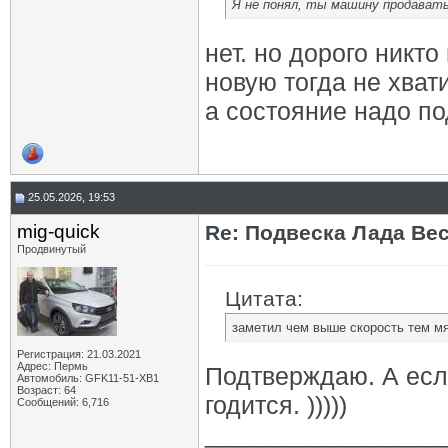
Я не понял, ты машину продават
нет. но дорого никто
новую тогда не хват
а состояние надо п
25.05.2026, 19:53
mig-quick
Re: Подвеска Лада Вест
Продвинутый
Цитата:
заметил чем выше скорость тем мя
Регистрация: 21.03.2021
Адрес: Пермь
Подтверждаю. А если
Автомобиль: GFK11-51-ХВ1
Возраст: 64
годится. )))))
Сообщений: 6,716
_________________