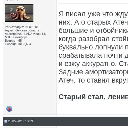
Я писал уже что жду
них. А о старых Ат
Регистрация: 04.01.2019
большие и отбойники
Адрес: Омская область
Автомобиль: LADA Vesta 1,6
когда разобрал стой
МКПП комфорт
Возраст: 65
Сообщений: 3,604
буквально лопнули 
срабатывала почти 
и езжу аккуратно. С
Задние амортизатор
Атеч, то ставил вкруг
_________________
Старый стал, лени
25.05.2026, 18:39