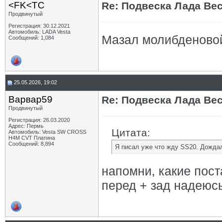
<FK<TC
Re: Подвеска Лада Вест
Продвинутый
Регистрация: 30.12.2021
Автомобиль: LADA Vesta
Мазал молибденовой
Сообщений: 1,084
25.05.2026, 19:02
Варвар59
Re: Подвеска Лада Вест
Продвинутый
Регистрация: 26.03.2020
Адрес: Пермь
Цитата:
Автомобиль: Vesta SW CROSS
H4M CVT Платина
Сообщений: 8,894
Я писал уже что жду SS20. Дождал
напомни, какие пос
перед + зад надеюс