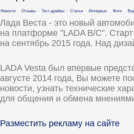
Новости
·
Отзывы
·
Тест-драйвы
·
Статьи
·
Интервью
·
Фото
·
Ви
Лада Веста - это новый автомо
на платформе "LADA B/C". Старт
на сентябрь 2015 года. Над диз
LADA Vesta был впервые предст
августе 2014 года, Вы можете п
новости, узнать технические ха
для общения и обмена мнениями
Разместить рекламу на сайте