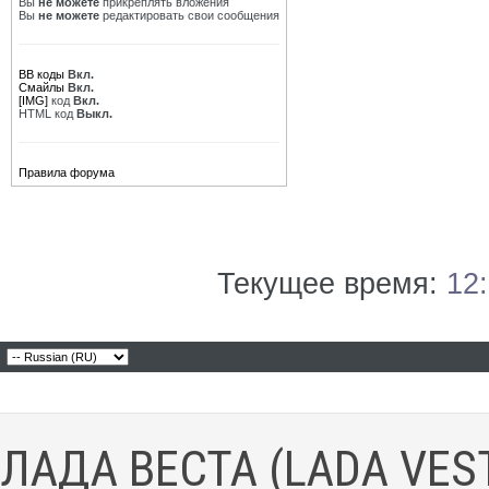
Вы
не можете
прикреплять вложения
Вы
не можете
редактировать свои сообщения
BB коды
Вкл.
Смайлы
Вкл.
[IMG]
код
Вкл.
HTML код
Выкл.
Правила форума
Текущее время:
12
ЛАДА ВЕСТА (LADA VES