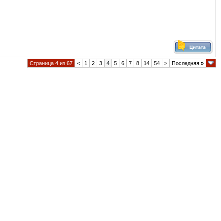
Страница 4 из 67
<
1
2
3
4
5
6
7
8
14
54
>
Последняя
»