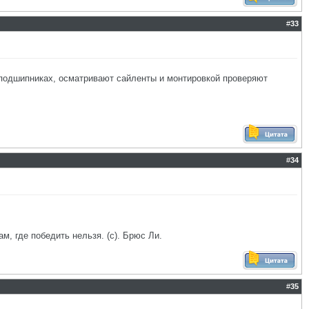
#
33
 подшипниках, осматривают сайленты и монтировкой проверяют
#
34
ам, где победить нельзя. (с). Брюс Ли.
#
35