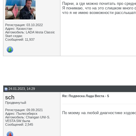
Парни, а где можно почитать про средн
Я понимаю, что на это слишком много 
что я не имею возможности расслышать 
Регистрация: 03.10.2022
Адрес: Казахстан
Автомобиль: LADA Vesta Classic
Start седан
Сообщений: 11,937
24.01.2023, 14:29
sch
Re: Подвеска Лада Веста - 5
Продвинутый
Регистрация: 09.09.2021
По моему на любой диагностике ходовой
Адрес: Пылесибирск
Автомобиль: Changan UNI-S.
VESTA SW была
Сообщений: 2,545