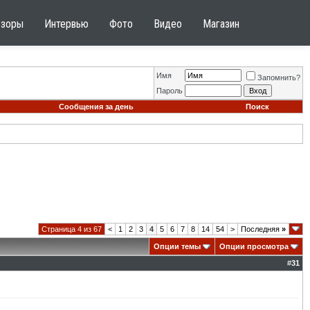
бзоры
Интервью
Фото
Видео
Магазин
Имя
Запомнить?
Пароль
Сообщения за день
Поиск
Страница 4 из 67
<
1
2
3
4
5
6
7
8
14
54
>
Последняя
»
Опции темы
Опции просмотра
#
31