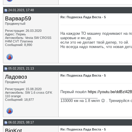
24.01.2023, 17:48
Варвар59
Re: Подвеска Лада Веста - 5
Продвинутый
Регистрация: 26.03.2020
На каждом ТО машину поднимают на по
Адрес: Пермь
шаровые и мн.др.
Автомобиль: Vesta SW CROSS
H4M CVT Платина
если это не делает твой дилер, то ой.
Сообщений: 8,890
Но всегда надо помнить, что новая де
05.02.2023, 21:13
Ладовоз
Re: Подвеска Лада Веста - 5
Продвинутый
Регистрация: 15.08.2020
Первый пошёл
https://youtu.be/ddBzl4
Автомобиль: SW 1.6 cross GFK
__________________
110 orange
Сообщений: 18,877
133000 км на 1.8 мкпп 😉 . Тренируйся 
06.02.2023, 08:17
BigKot
Re: Подвеска Лада Веста - 5