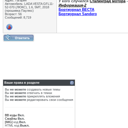
Адрес: Гагарин
У кого случился
Сталинград мотора
-
Автомобиль: LADA VESTA GFL11-
Информация-2
52-070 (ЛЮКС), 1.6, 5МТ, 2018
Бортжурнал ВЕСТА
(прошивка Паулюс)
Бортжурнал Sandero
Возраст: 56
Сообщений: 8,719
Ваши права в разделе
Вы
не можете
создавать новые темы
Вы
не можете
отвечать в темах
Вы
не можете
прикреплять вложения
Вы
не можете
редактировать свои сообщения
BB коды
Вкл.
Смайлы
Вкл.
[IMG]
код
Вкл.
HTML код
Выкл.