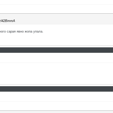
dBzl42BmmA
ного сарая явно жопа упала.