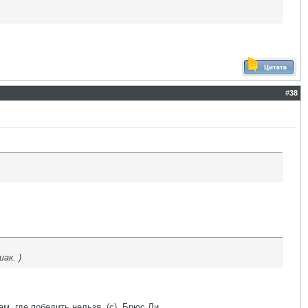
#
38
ак. )
ам, где победить нельзя. (с). Брюс Ли.