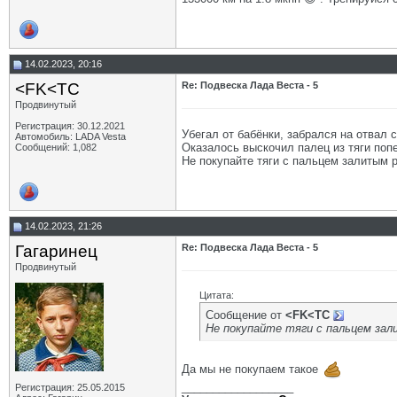
14.02.2023, 20:16
<FK<TC
Re: Подвеска Лада Веста - 5
Продвинутый
Регистрация: 30.12.2021
Убегал от бабёнки, забрался на отвал с
Автомобиль: LADA Vesta
Оказалось выскочил палец из тяги поп
Сообщений: 1,082
Не покупайте тяги с пальцем залитым ре
14.02.2023, 21:26
Гагаринец
Re: Подвеска Лада Веста - 5
Продвинутый
Цитата:
Сообщение от
<FK<TC
Не покупайте тяги с пальцем за
Да мы не покупаем такое
__________________
Регистрация: 25.05.2015