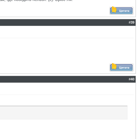
#
39
#
40