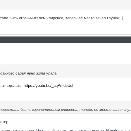
тала быть ограничителем клиренса, теперь её место занял глушак. )
 данного сарая явно жопа упала.
так сделать.
https://youtu.be/_aqPmd5UsII
 перестала быть ограничителем клиренса, теперь её место занял глуш
астер.
с теми, кто сильнее. Не сдавайся там, где сдаются другие. И победишь т