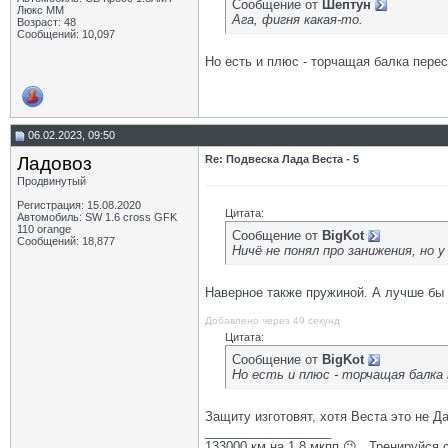
Сообщение от
Шептун
Люкс ММ
Ага, фигня какая-то.
Возраст: 48
Сообщений: 10,097
Но есть и плюс - торчащая балка перес
06.02.2023, 09:50
Ладовоз
Re: Подвеска Лада Веста - 5
Продвинутый
Регистрация: 15.08.2020
Цитата:
Автомобиль: SW 1.6 cross GFK
110 orange
Сообщение от
BigKot
Сообщений: 18,877
Ничё не понял про занижения, но у
Наверное также пружиной. А лучше бы 
Добавлено через 49 секунд
Цитата:
Сообщение от
BigKot
Но есть и плюс - торчащая балка
Защиту изготовят, хотя Веста это не Д
__________________
133000 км на 1.8 мкпп 😉 . Тренируйся 