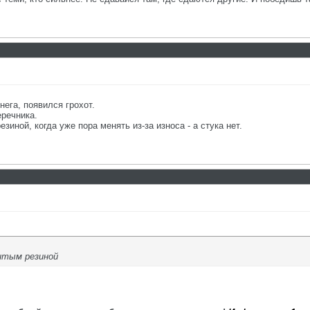
нега, появился грохот.
еречника.
зиной, когда уже пора менять из-за износа - а стука нет.
литым резиной