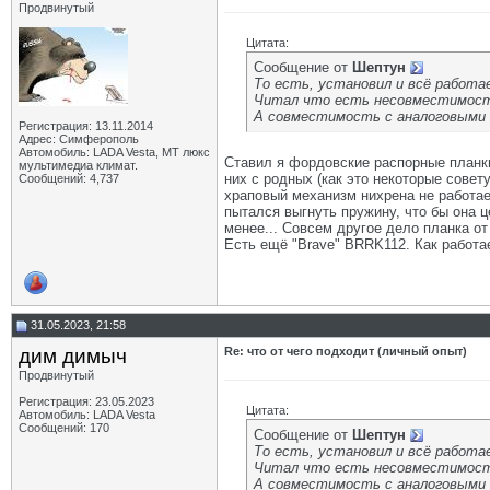
Продвинутый
Цитата:
Сообщение от
Шептун
То есть, установил и всё работ
Читал что есть несовместимость
А совместимость с аналоговыми 
Регистрация: 13.11.2014
Адрес: Симферополь
Автомобиль: LADA Vesta, МТ люкс
Ставил я фордовские распорные планки
мультимедиа климат.
них с родных (как это некоторые совет
Сообщений: 4,737
храповый механизм нихрена не работае
пытался выгнуть пружину, что бы она ц
менее... Совсем другое дело планка от
Есть ещё "Brave" BRRK112. Как работае
31.05.2023, 21:58
дим димыч
Re: что от чего подходит (личный опыт)
Продвинутый
Регистрация: 23.05.2023
Цитата:
Автомобиль: LADA Vesta
Сообщений: 170
Сообщение от
Шептун
То есть, установил и всё работ
Читал что есть несовместимость
А совместимость с аналоговыми 