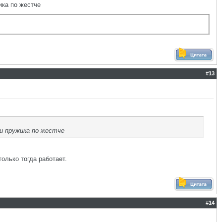
ика по жестче
#
13
и пружика по жестче
олько тогда работает.
#
14