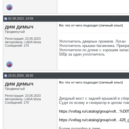
02.08.2023, 14:59
дим димыч
Re: что от чего подходит (личный опыт)
Продвинутый
Регистрация: 23.05.2023
Уплотнитель дверных проемов. Логан
Автомобиль: LADA Vesta
Уплотнитель крышки багажника. Приор
Сообщений: 170
Уплотнители по длине с хорошим запас
500р за один уплотнитель
16.01.2024, 18:20
дим димыч
Re: что от чего подходит (личный опыт)
Продвинутый
Регистрация: 23.05.2023
Диодный мост с задней крышкой в сбо
Автомобиль: LADA Vesta
Судя по всему и генератор в целом то
Сообщений: 170
https://voltag.ru/catalog/group/volt...
https://voltag.ru/catalog/group/volt...428_
Более подробно в теме