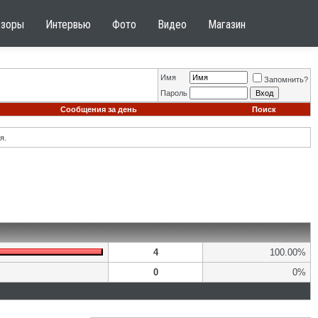
бзоры
Интервью
Фото
Видео
Магазин
Имя
Запомнить?
Пароль
Сообщения за день
Поиск
я.
4
100.00%
0
0%