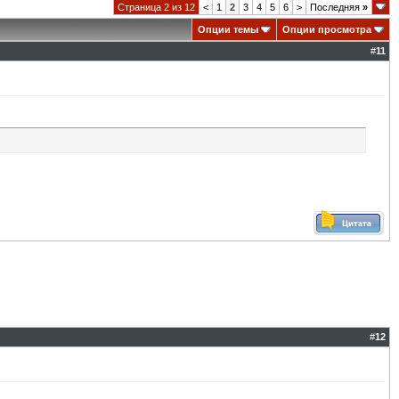
Страница 2 из 12
<
1
2
3
4
5
6
>
Последняя
»
Опции темы
Опции просмотра
#
11
#
12