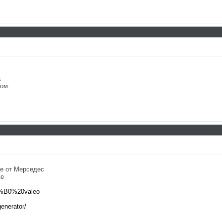
а
ом.
ре от Мерседес
же
%D0%B0%20valeo
generator/