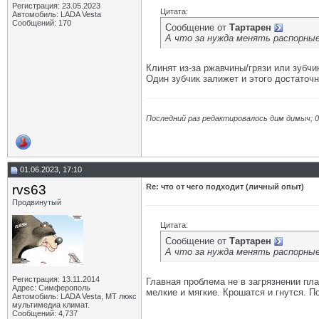
Регистрация: 23.05.2023
Цитата:
Автомобиль: LADA Vesta
Сообщений: 170
Сообщение от
Тартарен
А что за нужда менять распорные
Клинят из-за ржавчины/грязи или зубчи
Один зубчик залижет и этого достаточ
Последний раз редактировалось дим димыч; 0
01.06.2023, 17:10
rvs63
Re: что от чего подходит (личный опыт)
Продвинутый
Цитата:
Сообщение от
Тартарен
А что за нужда менять распорные
Регистрация: 13.11.2014
Главная проблема не в загрязнении пла
Адрес: Симферополь
мелкие и мягкие. Крошатся и гнутся. П
Автомобиль: LADA Vesta, МТ люкс
мультимедиа климат.
Сообщений: 4,737