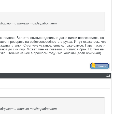
собирают и только тогда работает.
ых полная. Всё становиться идеально даже вилки переставлять на
ешил проверить на работоспособность в руках. И тут оказалось, что
зжатии планки. Снял уже установленную, тоже самое. Пару часов я
тают до сих пор. Может мне не повезло и попался брак. Но тем не
зял. Ценник на неё в прошлом году был конский (если оригинал).
#
15
собирают и только тогда работает.