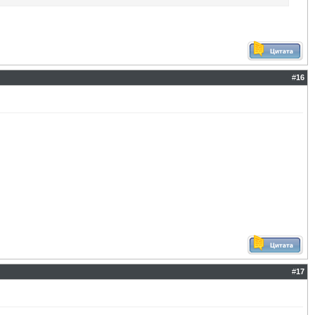
#
16
#
17