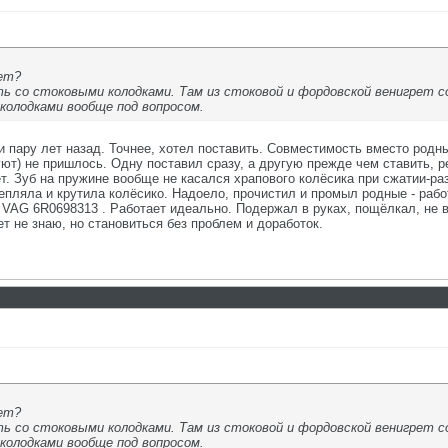
ает?
 со стоковыми колодками. Там из стоковой и фордовской венигрет 
колодками вообще под вопросом.
 пару лет назад. Точнее, хотел поставить. Совместимость вместо родн
уют) не пришлось. Одну поставил сразу, а другую прежде чем ставить, р
т. Зуб на пружине вообще не касался храпового колёсика при сжатии-ра
епляла и крутила колёсико. Надоело, прочистил и промыл родные - рабо
 VAG 6R0698313 . Работает идеально. Подержал в руках, пощёлкал, не в
т не знаю, но становиться без проблем и доработок.
ает?
 со стоковыми колодками. Там из стоковой и фордовской венигрет 
колодками вообще под вопросом.