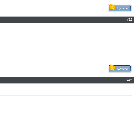
#
19
#
20