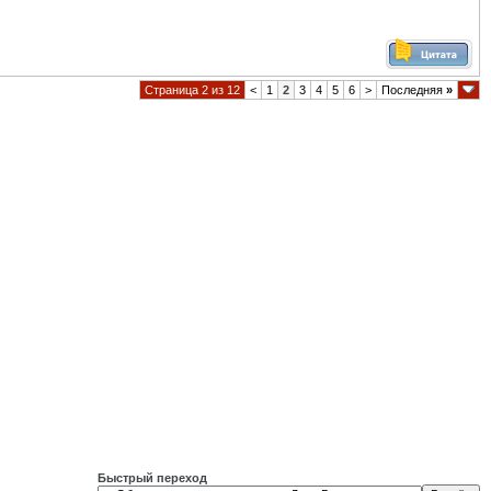
Страница 2 из 12
<
1
2
3
4
5
6
>
Последняя
»
Быстрый переход