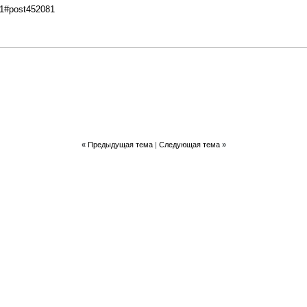
081#post452081
«
Предыдущая тема
|
Следующая тема
»