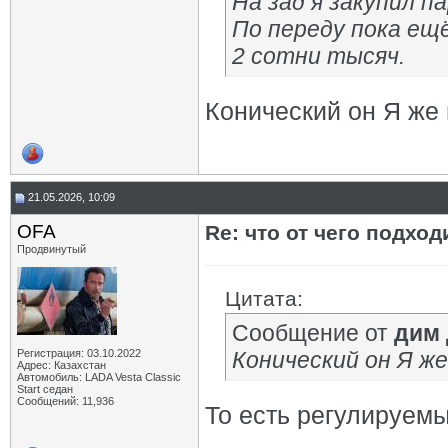
На зад я закупил па
По переду пока ещё
2 сотни тысяч.
Конический он Я же
21.05.2026, 10:09
OFA
Re: что от чего подхо
Продвинутый
Цитата:
Сообщение от
дим
Регистрация: 03.10.2022
Конический он Я же
Адрес: Казахстан
Автомобиль: LADA Vesta Classic
Start седан
Сообщений: 11,936
То есть регулируем