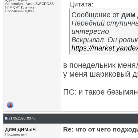
Адрес: Пермь
Цитата:
Автомобиль: Vesta SW CROSS
H4M CVT Платина
Сообщений: 8,890
Сообщение от
дим
Передний ступичн
интересно
Вскрывал. Он роли
https://market.yand
в понедельник меня
у меня шариковый 
ПС: и такое безымян
21.05.2026, 03:48
дим димыч
Re: что от чего подхо
Продвинутый