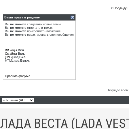
«
Предыдущ
Ваши права в разделе
Вы
не можете
создавать новые темы
Вы
не можете
отвечать в темах
Вы
не можете
прикреплять вложения
Вы
не можете
редактировать свои сообщения
BB коды
Вкл.
Смайлы
Вкл.
[IMG]
код
Вкл.
HTML код
Выкл.
Правила форума
Текущее врем
ЛАДА ВЕСТА (LADA VES