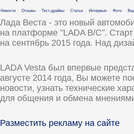
Новости
·
Отзывы
·
Тест-драйвы
·
Статьи
·
Интервью
·
Фото
·
Ви
Лада Веста - это новый автомо
на платформе "LADA B/C". Старт
на сентябрь 2015 года. Над диз
LADA Vesta был впервые предст
августе 2014 года, Вы можете п
новости, узнать технические ха
для общения и обмена мнениями
Разместить рекламу на сайте