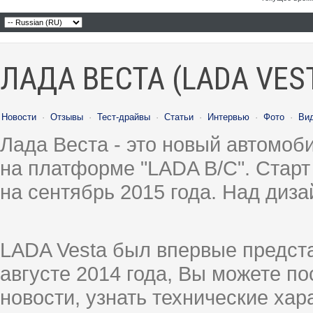
ЛАДА ВЕСТА (LADA VES
Новости
·
Отзывы
·
Тест-драйвы
·
Статьи
·
Интервью
·
Фото
·
Ви
Лада Веста - это новый автомо
на платформе "LADA B/C". Старт
на сентябрь 2015 года. Над диз
LADA Vesta был впервые предст
августе 2014 года, Вы можете п
новости, узнать технические ха