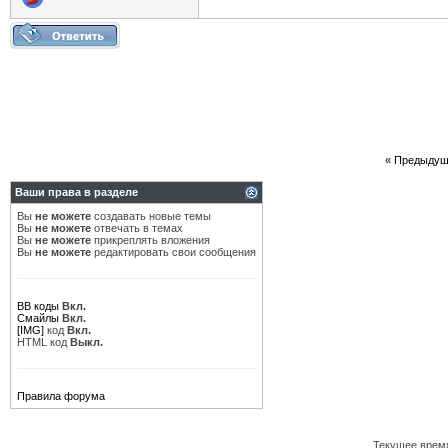
«
Предыдущ
Ваши права в разделе
Вы
не можете
создавать новые темы
Вы
не можете
отвечать в темах
Вы
не можете
прикреплять вложения
Вы
не можете
редактировать свои сообщения
BB коды
Вкл.
Смайлы
Вкл.
[IMG]
код
Вкл.
HTML код
Выкл.
Правила форума
Текущее врем