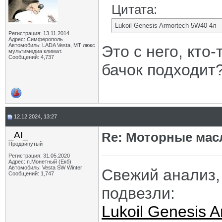
Цитата:
Lukoil Genesis Armortech 5W40 4л
Регистрация: 13.11.2014
Адрес: Симферополь
Автомобиль: LADA Vesta, МТ люкс
Это с него, кто
мультимедиа климат.
Сообщений: 4,737
бачок подходит
12.12.2024, 13:27
_AI_
Re: Моторные масл
Продвинутый
Регистрация: 31.05.2020
Адрес: п.Монетный (Екб)
Автомобиль: Vesta SW Winter
Свежий анализ,
Сообщений: 1,747
подвезли:
Lukoil Genesis 