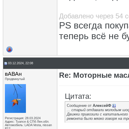
Добавлено через 54 
PS всегда поку
теперь всё не б
03.12.2024, 22:08
вАВАн
Re: Моторные масл
Продвинутый
Цитата:
Сообщение от
АлексейФ
... старый отдавали молодым шоф
Движки привозили с капитального
Регистрация: 28.03.2024
ремонта было мягко говоря на тр
Адрес: Туапсе & СПб Лен.обл.
Автомобиль: LADA Vesta, nissan
P12