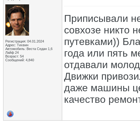
Приписывали не
совхозе никто н
путевками)) Бл
Регистрация: 04.01.2024
Адрес: Тихвин
Автомобиль: Веста Седан 1,6
года или пять м
Лайф 24
Возраст: 54
Сообщений: 4,840
отдавали молод
Движки привози
даже машины це
качество ремонт