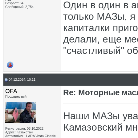
Один в один в 
Возраст: 64
Сообщений: 2,754
только МАЗы, я
капиталки приг
делали, еще ме
"счастливый" о
04.12.2024, 10:11
OFA
Re: Моторные масл
Продвинутый
Наши МАЗы уваж
Камазовский мн
Регистрация: 03.10.2022
Адрес: Казахстан
Автомобиль: LADA Vesta Classic