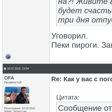
на?! Живите 
будет счастье
три дня отпу
Уговорил.
Пеки пироги. За
30.01.2026, 19:54
OFA
Re: Как у вас с пог
Продвинутый
Цитата:
Сообщение о
Регистрация: 03.10.2022
Адрес: Казахстан