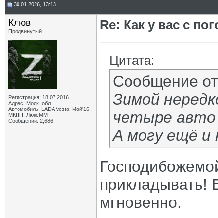
30.01.2026, 13:13
Клюв
Re: Как у вас с пог
Продвинутый
Цитата:
Сообщение о
Зимой нередк
Регистрация: 18.07.2016
Адрес: Моск. обл.
Автомобиль: LADA Vesta, Май'16,
четыре авто 
МКПП, ЛюксММ
Сообщений: 2,686
А могу ещё и
Господибожемой
прикладывать! 
мгновенно.