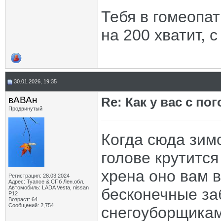
Тебя в гомеопат
на 200 хватит, с
30.01.2026, 19:35
вАВАн
Re: Как у вас с пог
Продвинутый
Когда сюда зим
голове крутится
хрена оно вам в
Регистрация: 28.03.2024
Адрес: Туапсе & СПб Лен.обл.
Автомобиль: LADA Vesta, nissan
бесконечные за
P12
Возраст: 64
Сообщений: 2,754
снегоуборщикам