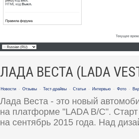
[IMG]
код
Вкл.
HTML код
Выкл.
Правила форума
Текущее врем
ЛАДА ВЕСТА (LADA VES
Новости
·
Отзывы
·
Тест-драйвы
·
Статьи
·
Интервью
·
Фото
·
Ви
Лада Веста - это новый автомо
на платформе "LADA B/C". Старт
на сентябрь 2015 года. Над диз