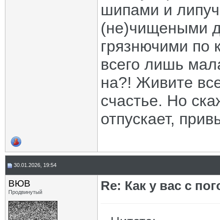
шипами и липуч
(не)чищеными дв
грязнючими по 
всего лишь мала
на?! Живите все
счастье. Но ска
отпускает, прив
30.01.2026, 19:54
ВЮВ
Re: Как у вас с пог
Продвинутый