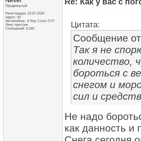
Never
Re: Как у вас с пог
Продвинутый
Регистрация: 23.07.2020
Адрес: 43
Автомобиль: X-Ray Cross CVT
Цитата:
Люкс престиж.
Сообщений: 4,266
Сообщение о
Так я не спор
количество, 
бороться с в
снегом и мор
сил и средств
Не надо боротьс
как данность и 
Снега сегодня о