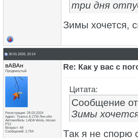
три дня отпу
Зимы хочется, с
30.01.2026, 20:14
вАВАн
Re: Как у вас с пог
Продвинутый
Цитата:
Сообщение о
Зимы хочется
Регистрация: 28.03.2024
Адрес: Туапсе & СПб Лен.обл.
Автомобиль: LADA Vesta, nissan
P12
Возраст: 64
Так я не спорю 
Сообщений: 2,754