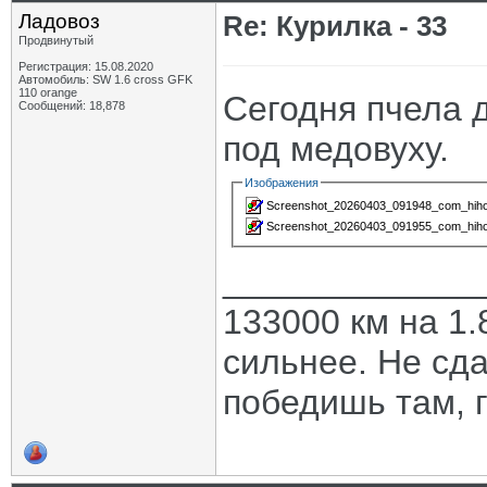
Ладовоз
Re: Курилка - 33
Продвинутый
Регистрация: 15.08.2020
Автомобиль: SW 1.6 cross GFK
110 orange
Сегодня пчела д
Сообщений: 18,878
под медовуху.
Изображения
Screenshot_20260403_091948_com_hihono
Screenshot_20260403_091955_com_hihono
_____________
133000 км на 1.
сильнее. Не сда
победишь там, г