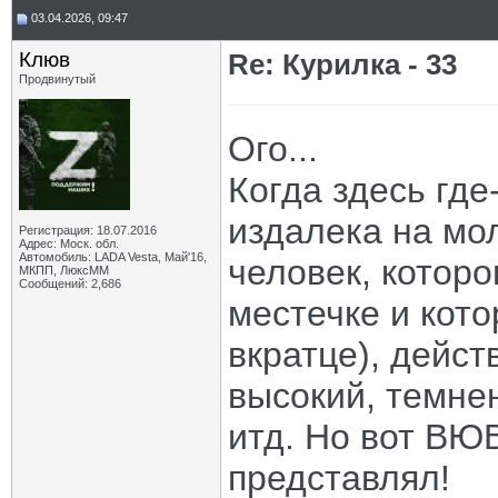
03.04.2026, 09:47
Клюв
Re: Курилка - 33
Продвинутый
Ого...
Когда здесь гд
издалека на мол
Регистрация: 18.07.2016
Адрес: Моск. обл.
Автомобиль: LADA Vesta, Май'16,
человек, которо
МКПП, ЛюксММ
Сообщений: 2,686
местечке и кото
вкратце), дейст
высокий, темнен
итд. Но вот ВЮВ
представлял!