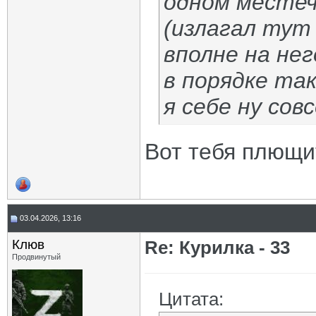
одном местеч
(излагал тут
вполне на нег
в порядке та
я себе ну сов
Вот тебя плющи
03.04.2026, 13:16
Клюв
Re: Курилка - 33
Продвинутый
Цитата: