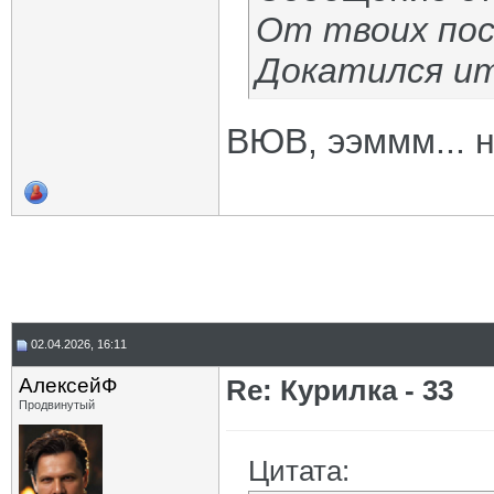
От твоих пос
Докатился ит
ВЮВ, ээммм... не
02.04.2026, 16:11
АлексейФ
Re: Курилка - 33
Продвинутый
Цитата: