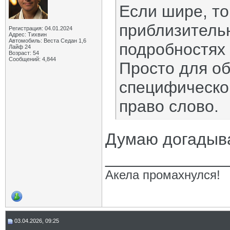
Если шире, то
приблизительно
Регистрация: 04.01.2024
Адрес: Тихвин
Автомобиль: Веста Седан 1,6
подробностях 
Лайф 24
Возраст: 54
Сообщений: 4,844
Просто для об
специфической
право слово.
Думаю догадыв
_____________
Акела промахнулся!
03.04.2026, 09:25