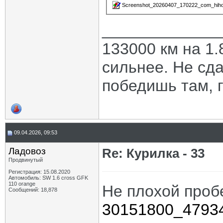
Screenshot_20260407_170222_com_hihono
_____________
133000 км на 1.
сильнее. Не сда
победишь там, г
09.04.2026, 09:53
Ладовоз
Re: Курилка - 33
Продвинутый
Регистрация: 15.08.2020
Автомобиль: SW 1.6 cross GFK
110 orange
Не плохой проб
Сообщений: 18,878
30151800_4793