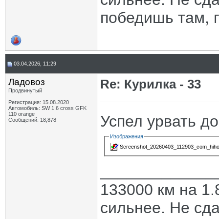
победишь там, г
03.04.2026, 11:29
Ладовоз
Re: Курилка - 33
Продвинутый
Регистрация: 15.08.2020
Автомобиль: SW 1.6 cross GFK
110 orange
Успел урвать д
Сообщений: 18,878
Изображения
Screenshot_20260403_112903_com_hihono
_____________
133000 км на 1.
сильнее. Не сда