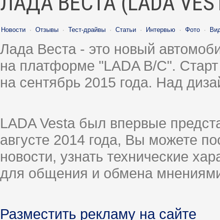
ЛАДА ВЕСТА (LADA VES
Новости
·
Отзывы
·
Тест-драйвы
·
Статьи
·
Интервью
·
Фото
·
Ви
Лада Веста - это новый автомо
на платформе "LADA B/C". Старт
на сентябрь 2015 года. Над диз
LADA Vesta был впервые предст
августе 2014 года, Вы можете п
новости, узнать технические ха
для общения и обмена мнениями
Разместить рекламу на сайте