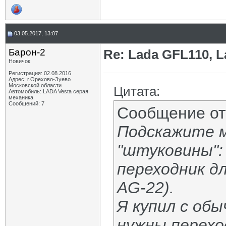
03.05.2017, 13:07
Барон-2
Re: Lada GFL110, 
Новичок
Регистрация: 02.08.2016
Адрес: г.Орехово-Зуево
Московской области
Цитата:
Автомобиль: LADA Vesta серая
механика
Сообщений: 7
Сообщение о
Подскажите 
"штуковины":
переходник д
AG-22).
Я купил с об
нужны перехо