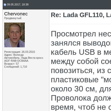
09.05.2017, 18:38
Chervonec
Re: Lada GFL110, 
Продвинутый
Просмотрел нес
занялся выводо
кабель USB в м
Регистрация: 26.03.2015
Адрес: Вологда
Автомобиль: Лада Веста кросс
между собой со
AGF-RAB-DCBAAA
Возраст: 57
Сообщений: 1,710
повозиться, из 
пластиковые "м
около 30 см, дл
Проволока долж
время, чтоб не 