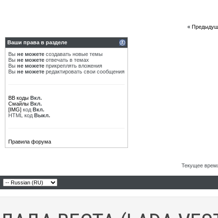
«
Предыдущ
Ваши права в разделе
Вы
не можете
создавать новые темы
Вы
не можете
отвечать в темах
Вы
не можете
прикреплять вложения
Вы
не можете
редактировать свои сообщения
BB коды
Вкл.
Смайлы
Вкл.
[IMG]
код
Вкл.
HTML код
Выкл.
Правила форума
Текущее врем