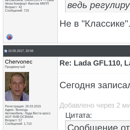
Автомобиль: LADA 21074 -> Lada
ведь регулир
Vesta Комфорт Фантом МКПП
Возраст: 42
Сообщений: 715
Не в "Классике"
10.05.2017, 20:56
Chervonec
Re: Lada GFL110, 
Продвинутый
Сегодня записал
Добавлено через 2 м
Регистрация: 26.03.2015
Адрес: Вологда
Цитата:
Автомобиль: Лада Веста кросс
AGF-RAB-DCBAAA
Возраст: 57
Сообщений: 1,710
Сообщение о