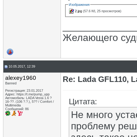
Изображения
2.jpg
(57.6 Кб, 25 просмотров)
_____________
Желающего судь
10.05.2017, 12:39
alexey1960
Re: Lada GFL110, 
Banned
Регистрация: 23.01.2017
Адрес: https://t.me/pump_upp
Автомобиль: LADA Vesta 1.6 ?
Цитата:
16-??. (106 ?.?.), 5?? / Comfort /
Multimedia
Сообщений: 86
Не много устае
проблему реш