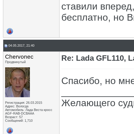
ставили вперед,
бесплатно, но 
04.05.2017, 21:40
Chervonec
Re: Lada GFL110, 
Продвинутый
Спасибо, но мн
_____________
Желающего судь
Регистрация: 26.03.2015
Адрес: Вологда
Автомобиль: Лада Веста кросс
AGF-RAB-DCBAAA
Возраст: 57
Сообщений: 1,710