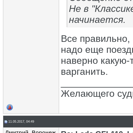
Не в "Класси
начинается.
Все правильно, 
надо еще поезд
наверно какую-т
варганить.
_____________
Желающего судь
11.05.2017, 04:49
Дмитрий_Воронеж