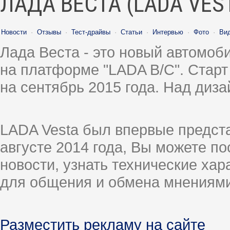
ЛАДА ВЕСТА (LADA VES
Новости
·
Отзывы
·
Тест-драйвы
·
Статьи
·
Интервью
·
Фото
·
Ви
Лада Веста - это новый автомо
на платформе "LADA B/C". Старт
на сентябрь 2015 года. Над диз
LADA Vesta был впервые предст
августе 2014 года, Вы можете п
новости, узнать технические ха
для общения и обмена мнениями
Разместить рекламу на сайте