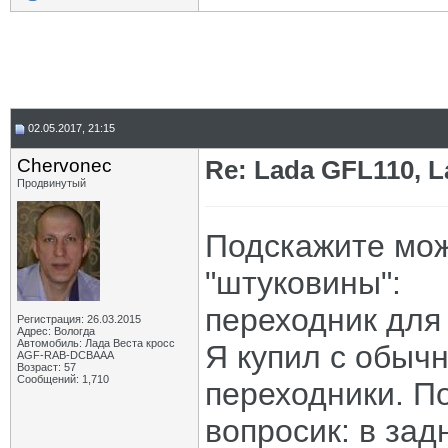
02.05.2017, 21:15
Chervonec
Re: Lada GFL110, 
Продвинутый
Подскажите мож
"штуковины":
переходник для
Регистрация: 26.03.2015
Адрес: Вологда
Автомобиль: Лада Веста кросс
Я купил с обыч
AGF-RAB-DCBAAA
Возраст: 57
Сообщений: 1,710
переходники. По
вопросик: в зад