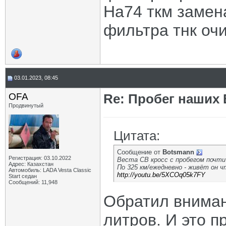
На74 ткм замена
фильтра тнк очи
03.01.2023, 08:45
OFA
Re: Пробег наших В
Продвинутый
Цитата:
Сообщение от
Botsmann
Регистрация: 03.10.2022
Веста СВ кросс с пробегом почт
Адрес: Казахстан
По 325 км/ежедневно - живёт он ч
Автомобиль: LADA Vesta Classic
http://youtu.be/5XCOq05k7FY
Start седан
Сообщений: 11,948
Обратил вниман
литров. И это п