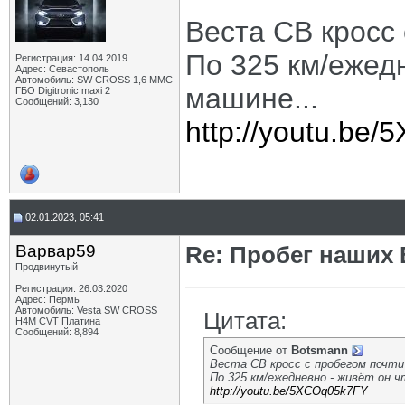
Веста СВ кросс 
По 325 км/ежедн
Регистрация: 14.04.2019
Адрес: Севастополь
Автомобиль: SW CROSS 1,6 ММС
машине...
ГБО Digitronic maxi 2
Сообщений: 3,130
http://youtu.be
02.01.2023, 05:41
Варвар59
Re: Пробег наших В
Продвинутый
Регистрация: 26.03.2020
Адрес: Пермь
Автомобиль: Vesta SW CROSS
Цитата:
H4M CVT Платина
Сообщений: 8,894
Сообщение от
Botsmann
Веста СВ кросс с пробегом почт
По 325 км/ежедневно - живёт он ч
http://youtu.be/5XCOq05k7FY