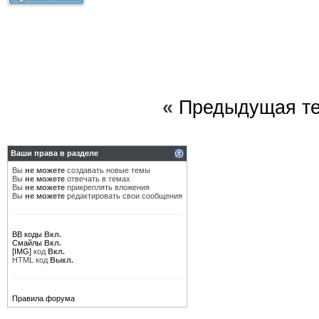
«
Предыдущая т
Ваши права в разделе
Вы
не можете
создавать новые темы
Вы
не можете
отвечать в темах
Вы
не можете
прикреплять вложения
Вы
не можете
редактировать свои сообщения
BB коды
Вкл.
Смайлы
Вкл.
[IMG]
код
Вкл.
HTML код
Выкл.
Правила форума