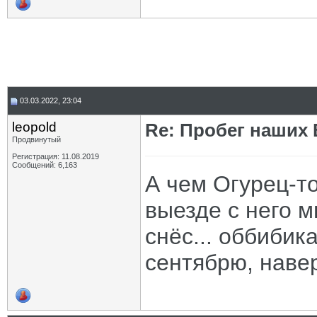
03.03.2022, 23:04
leopold
Re: Пробег наших В
Продвинутый
Регистрация: 11.08.2019
Сообщений: 6,163
А чем Огурец-то
выезде с него м
снёс... оббибик
сентябрю, навер