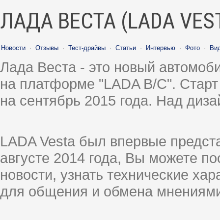
ЛАДА ВЕСТА (LADA VES
Новости
·
Отзывы
·
Тест-драйвы
·
Статьи
·
Интервью
·
Фото
·
Ви
Лада Веста - это новый автомо
на платформе "LADA B/C". Старт
на сентябрь 2015 года. Над диз
LADA Vesta был впервые предст
августе 2014 года, Вы можете п
новости, узнать технические ха
для общения и обмена мнениями