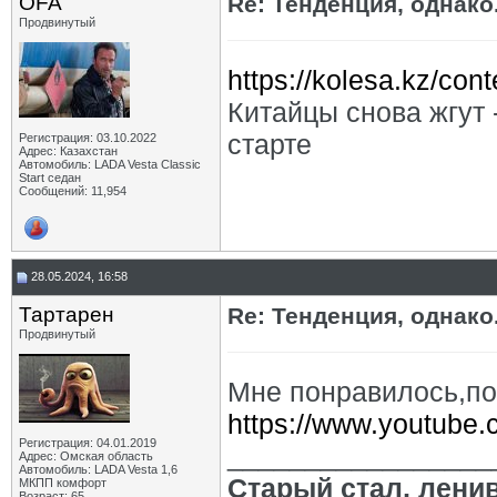
OFA
Re: Тенденция, однако.
Продвинутый
https://kolesa.kz/con
Китайцы снова жгут
старте
Регистрация: 03.10.2022
Адрес: Казахстан
Автомобиль: LADA Vesta Classic
Start седан
Сообщений: 11,954
28.05.2024, 16:58
Тартарен
Re: Тенденция, однако.
Продвинутый
Мне понравилось,п
https://www.youtube
Регистрация: 04.01.2019
_________________
Адрес: Омская область
Автомобиль: LADA Vesta 1,6
Старый стал, лени
МКПП комфорт
Возраст: 65