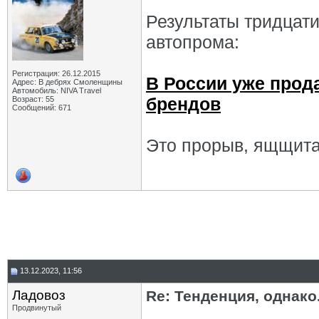
Результаты тридцат
автопрома:
Регистрация: 26.12.2015
В России уже прод
Адрес: В дебрях Смоленщины
Автомобиль: NIVA Travel
брендов
Возраст: 55
Сообщений: 671
Это прорыв, ящщитаю
13.12.2023, 11:56
Ладовоз
Re: Тенденция, однако.
Продвинутый