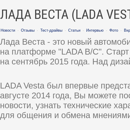
ЛАДА ВЕСТА (LADA VES
Новости
·
Отзывы
·
Тест-драйвы
·
Статьи
·
Интервью
·
Фото
·
Ви
Лада Веста - это новый автомо
на платформе "LADA B/C". Старт
на сентябрь 2015 года. Над диз
LADA Vesta был впервые предст
августе 2014 года, Вы можете п
новости, узнать технические ха
для общения и обмена мнениями