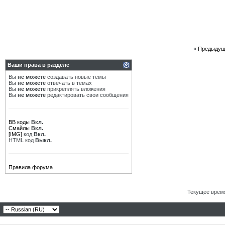
«
Предыдущ
Ваши права в разделе
Вы
не можете
создавать новые темы
Вы
не можете
отвечать в темах
Вы
не можете
прикреплять вложения
Вы
не можете
редактировать свои сообщения
BB коды
Вкл.
Смайлы
Вкл.
[IMG]
код
Вкл.
HTML код
Выкл.
Правила форума
Текущее врем