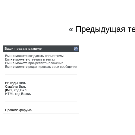
«
Предыдущая т
Ваши права в разделе
Вы
не можете
создавать новые темы
Вы
не можете
отвечать в темах
Вы
не можете
прикреплять вложения
Вы
не можете
редактировать свои сообщения
BB коды
Вкл.
Смайлы
Вкл.
[IMG]
код
Вкл.
HTML код
Выкл.
Правила форума