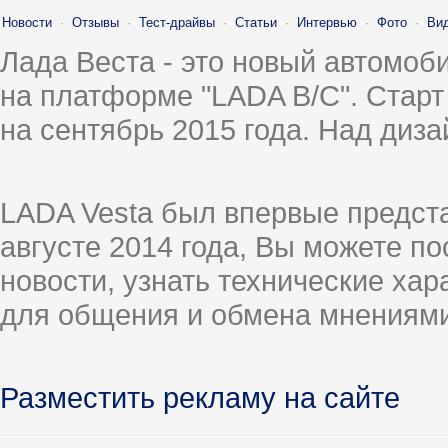
Новости
·
Отзывы
·
Тест-драйвы
·
Статьи
·
Интервью
·
Фото
·
Ви
Лада Веста - это новый автомо
на платформе "LADA B/C". Старт
на сентябрь 2015 года. Над диз
LADA Vesta был впервые предст
августе 2014 года, Вы можете п
новости, узнать технические ха
для общения и обмена мнениями
Разместить рекламу на сайте