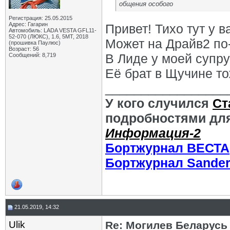
общения особого
Регистрация: 25.05.2015
Адрес: Гагарин
Привет! Тихо тут у в
Автомобиль: LADA VESTA GFL11-
52-070 (ЛЮКС), 1.6, 5МТ, 2018
Может на Драйв2 по-
(прошивка Паулюс)
Возраст: 56
В Лиде у моей супру
Сообщений: 8,719
Её брат в Щучине то
_________________
У кого случился
Ст
подробностями для
Информация-2
Бортжурнал ВЕСТА
Бортжурнал Sande
21.05.2019, 14:32
Ulik
Re: Могилев Беларусь