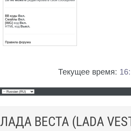
Вы
не можете
редактировать свои сообщения
BB коды
Вкл.
Смайлы
Вкл.
[IMG]
код
Вкл.
HTML код
Выкл.
Правила форума
Текущее время:
16
ЛАДА ВЕСТА (LADA VES