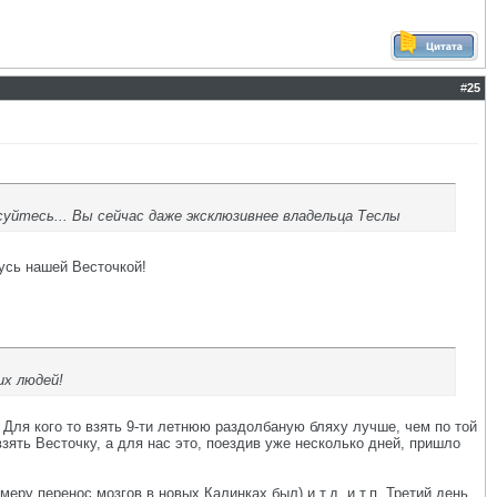
#
25
уйтесь... Вы сейчас даже эксклюзивнее владельца Теслы
усь нашей Весточкой!
их людей!
 Для кого то взять 9-ти летнюю раздолбаную бляху лучше, чем по той
зять Весточку, а для нас это, поездив уже несколько дней, пришло
еру перенос мозгов в новых Калинках был) и т.д. и т.п. Третий день