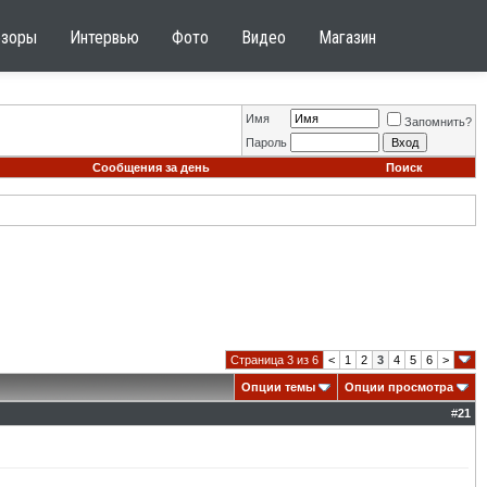
бзоры
Интервью
Фото
Видео
Магазин
Имя
Запомнить?
Пароль
Сообщения за день
Поиск
Страница 3 из 6
<
1
2
3
4
5
6
>
Опции темы
Опции просмотра
#
21