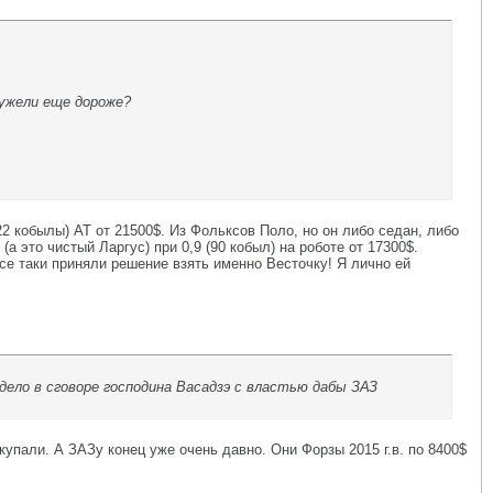
еужели еще дороже?
2 кобылы) АТ от 21500$. Из Фольксов Поло, но он либо седан, либо
а это чистый Ларгус) при 0,9 (90 кобыл) на роботе от 17300$.
се таки приняли решение взять именно Весточку! Я лично ей
 дело в сговоре господина Васадзэ с властью дабы ЗАЗ
упали. А ЗАЗу конец уже очень давно. Они Форзы 2015 г.в. по 8400$