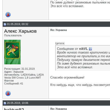
По зиме дубеют резиновые пыльники на
Это всё что вспомнил.
01.05.2019, 00:32
Алекс Харьков
Re: Украина
Пользователь
Цитата:
Сообщение от
nikVL
Вроде ничего такого критичного 
вентилятор не прилипали,а то ви
Подушку правую двигателя переод
По зиме дубеют резиновые пыльн
Это всё что вспомнил.
Регистрация: 31.01.2019
Адрес: Харьков
Автомобиль: LADA Kalina, LADA
Спасибо огромнейшее!
Vesta SW Cross 1,8 Luxe AMT
Фантом
Сообщений: 41
Кто нибудь еще, что нибудь посоветуе
20.05.2019, 10:06
haktun82
Re: Украина