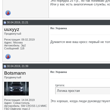
Это порядка 25 т.р., но так понимаю д
Или у вас есть аналогичные службы, к
30.04.2019, 21:21
uuxyyz
Re: Украина
Продвинутый
Регистрация: 09.02.2019
Думается мне ваш кросс первый не толь
Адрес: Москва
Автомобиль: Эр2
Сообщений: 118
30.04.2019, 21:39
Botsmann
Re: Украина
Продвинутый
Цитата:
Логика простая
Регистрация: 14.04.2019
Это хорошо, когда люди руководствуют
Адрес: Севастополь
Автомобиль: SW CROSS 1,6 ММС
ГБО Digitronic maxi 2