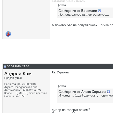
Добавлено через 2 минуты
Цитата:
Сообщение от
Botsmann
Не популярное нынче решение...
А почему это не популярное? Логика п
30.04.2019, 21:20
Андрей Кам
Re: Украина
Продвинутый
Регистрация: 26.08.2018
Цитата:
Адрес: Свердловская обл.
Автомобиль: LADA Vesta SW
Сообщение от
Алекс Харьков
Кросс, 1,8, МКПП , люкс-престиж
И кстати Эра-Голонасс стоит кон
Сообщений: 659
.
дилер не говорит зачем?