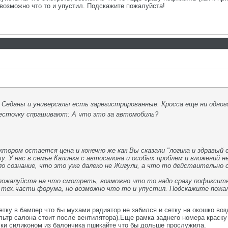
 возможно что то и упустил. Подскажите пожалуйста!
 Седаны и универсалы есть зарегистрированные. Кросса еще ни одног
 Весточку спрашивают: А что это за автомобиль?
ктором остается цена и конечно же как Вы сказали "логика и здравый
у. У нас в семье Калинка с автосалона и особых проблем и вложений н
шло сознание, что это уже далеко не Жигули, а что то действительно 
ожалуйста на что смотреть, возможно что то надо сразу пофиксить (к
е тех.части форума, но возможно что то и упустил. Подскажите пожа
Сетку в бампер что бы мухами радиатор не забился и сетку на окошко во
льтр салона стоит после вентилятора).Еще рамка заднего номера краску
ки силиконом из балончика пшикайте что бы дольше прослужила.