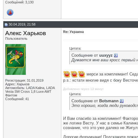
Сообщений: 3,130
30.04.2019, 21:58
Алекс Харьков
Re: Украина
Пользователь
Цитата:
Сообщение от
uuxyyz
Думается мне ваш кросс первый н
мерси за комплемант! Седа
p.s.: кстати многие видя с боку Весто
Регистрация: 31.01.2019
Адрес: Харьков
Автомобиль: LADA Kalina, LADA
Добавлено через 13 минут
Vesta SW Cross 1,8 Luxe AMT
Цитата:
Фантом
Сообщений: 41
Сообщение от
Botsmann
Это хорошо, когда люди руководс
И Вам спасибо за комплимент! Фактором
же логике Весту. У нас в семье Калинк
сознание, что это уже далеко не Жигу
Дорогие форумчане! Подскажите пожалуй