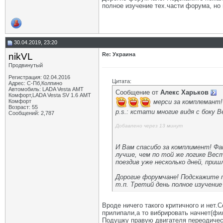
полное изучение тех.части форума, но
30.04.2019, 23:20
nikVL
Re: Украина
Продвинутый
Регистрация: 02.04.2016
Цитата:
Адрес: С-Пб,Колпино
Автомобиль: LADA Vesta АМТ
Сообщение от
Алекс Харьков
Комфорт,LADA Vesta SV 1.6 АМТ
мерси за комплемант!
Комфорт
Возраст: 55
p.s.: кстати многие видя с боку
Сообщений: 2,787
Добавлено через 13 минут
И Вам спасибо за комплимент! Фа
лучше, чем по той же логике Вест
поездив уже несколько дней, при
Дорогие форумчане! Подскажите п
т.п. Третий день полное изучени
Вроде ничего такого критичного и нет.
прилипали,а то вибрировать начнет(фи
Подушку правую двигателя переодичес