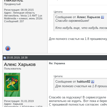
Продвинутый
Регистрация: 08.09.2015
Цитата:
Адрес: Липецкая область
Автомобиль: Vesta 1.6 АМТ Lux
Сообщение от
Алекс Харьков
Multimedia + климат, июнь 2016г.
Спасибо огромнейшее!
Сообщений: 207
Кто нибудь еще, что нибудь посо
Для полного счастья на 1.8 прошивочк
20.05.2019, 18:38
Алекс Харьков
Re: Украина
Пользователь
Цитата:
Сообщение от
haktun82
Для полного счастья на 1.8 прош
Спасибо за подсказку! В сервисотделе 
желательно не ездить. Вот пока и бере
Регистрация: 31.01.2019
Адрес: Харьков
С прошивкой полностью согласен: сейча
Автомобиль: LADA Kalina, LADA