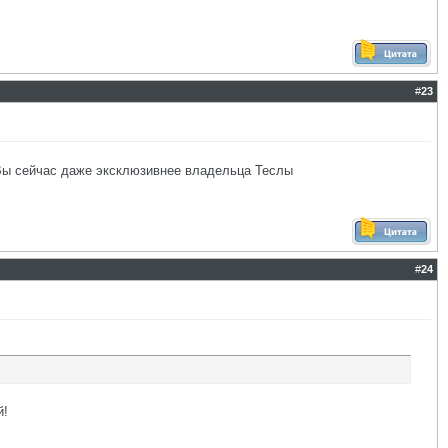
#
23
. Вы сейчас даже эксклюзивнее владельца Теслы
#
24
й!