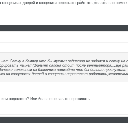
 концевиках дверей и концевики перестают работать,желательно поменя
и нет.Сетку в бампер что бы мухами радиатор не забился и сетку на о
брировать начнет(фильтр салона стоит после вентилятора).Еще рамк
ически силиконом из балончика пшикайте что бы дольше прослужила.
ики на концевиках дверей и концевики перестают работать,желательн
т или подскажет? Или больше не за что переживать.