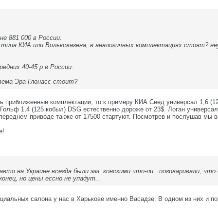
не 881 000 в России.
о типа КИА или Вольксвагена, в аналогичных комплектациях стоят? н
редних 40-45 р в России.
тема Эра-Глонасс стоит?
ь приближенные комплектации, то к примеру КИА Сеед универсал 1,6 (12
 Гольф 1,4 (125 кобыл) DSG естественно дороже от 23$. Логан универсал (
и переднем приводе также от 17500 стартуют. Посмотрев и послушав мы в
е!
авто на Украине всегда были эээ, конскими что-ли.. поговаривали, что
онец, но цены ессно не упадут...
иальных салона у нас в Харькове именно Васадзе. В одном из них и пок