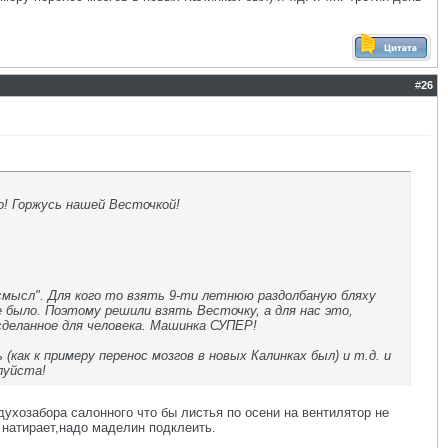
#
26
о! Горжусь нашей Весточкой!
 смысл". Для кого то взять 9-ти летнюю раздолбаную бляху
е было. Поэтому решили взять Весточку, а для нас это,
сделанное для человека. Машинка СУПЕР!
ак к примеру перенос мозгов в новых Калинках был) и т.д. и
луйста!
здухозабора салонного что бы листья по осени на вентилятор не
 натирает,надо маделин подклеить.