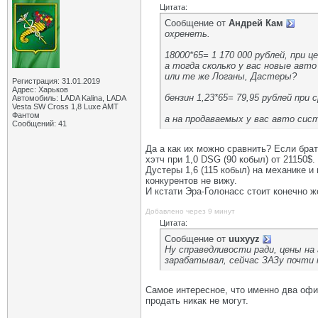
Цитата:
Сообщение от
Андрей Кам
охренеть.
18000*65= 1 170 000 рублей, при це
а тогда сколько у вас новые авт
или те же Логаны, Дастеры?
Регистрация: 31.01.2019
Адрес: Харьков
бензин 1,23*65= 79,95 рублей при с
Автомобиль: LADA Kalina, LADA
Vesta SW Cross 1,8 Luxe AMT
Фантом
а на продаваемых у вас авто сис
Сообщений: 41
Да а как их можно сравнить? Если брат
хэтч при 1,0 DSG (90 кобыл) от 21150$.
Дустеры 1,6 (115 кобыл) на механике 
конкурентов не вижу.
И кстати Эра-Голонасс стоит конечно ж
Добавлено через 9 минут
Цитата:
Сообщение от
uuxyyz
Ну справедливости ради, цены на 
зарабатывал, сейчас ЗАЗу почти к
Самое интересное, что именно два офиц
продать никак не могут.