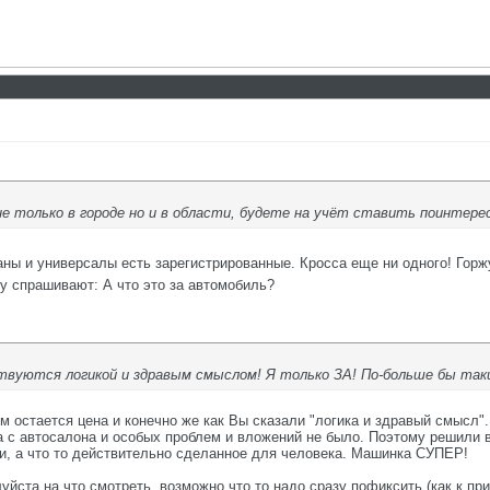
е только в городе но и в области, будете на учёт ставить поинтерес
ны и универсалы есть зарегистрированные. Кросса еще ни одного! Горж
чку спрашивают: А что это за автомобиль?
твуются логикой и здравым смыслом! Я только ЗА! По-больше бы так
 остается цена и конечно же как Вы сказали "логика и здравый смысл".
а с автосалона и особых проблем и вложений не было. Поэтому решили в
ли, а что то действительно сделанное для человека. Машинка СУПЕР!
ста на что смотреть, возможно что то надо сразу пофиксить (как к прим