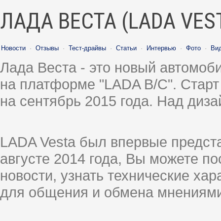
ЛАДА ВЕСТА (LADA VES
Новости
·
Отзывы
·
Тест-драйвы
·
Статьи
·
Интервью
·
Фото
·
Ви
Лада Веста - это новый автомо
на платформе "LADA B/C". Старт
на сентябрь 2015 года. Над диз
LADA Vesta был впервые предст
августе 2014 года, Вы можете п
новости, узнать технические ха
для общения и обмена мнениями