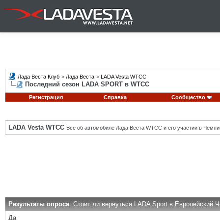
Лада Веста Клуб
>
Лада Веста
>
LADA Vesta WTCC
Последний сезон LADA SPORT в WTCC
Регистрация
Справка
Сообщество
LADA Vesta WTCC
Все об автомобиле Лада Веста WTCC и его участии в Чемпи
Результаты опроса
: Стоит ли вернуться LADA Sport в Европейский 
Да