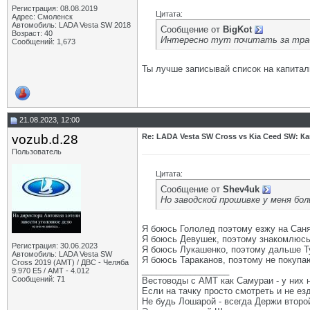
Регистрация: 08.08.2019
Цитата:
Адрес: Смоленск
Автомобиль: LADA Vesta SW 2018
Сообщение от
BigKot
Возраст: 40
Интересно тут почитать за трабл
Сообщений: 1,673
Ты лучше записывай список на капиталк
21.08.2023, 12:00
vozub.d.28
Re: LADA Vesta SW Cross vs Kia Ceed SW: К
Пользователь
Цитата:
Сообщение от
Shev4uk
Но заводской прошивке у меня бол
Я боюсь Гололед поэтому езжу на Саня
Я боюсь Девушек, поэтому знакомлюсь 
Регистрация: 30.06.2023
Я боюсь Лукашенко, поэтому дальше Ту
Автомобиль: LADA Vesta SW
Я боюсь Тараканов, поэтому не покупаю
Cross 2019 (AMT) / ДВС - Челяба
__________________
9.970 Е5 / АМТ - 4.012
Сообщений: 71
Вестоводы с АМТ как Самураи - у них н
Если на тачку просто смотреть и не ез
Не будь Лошарой - всегда Держи второй