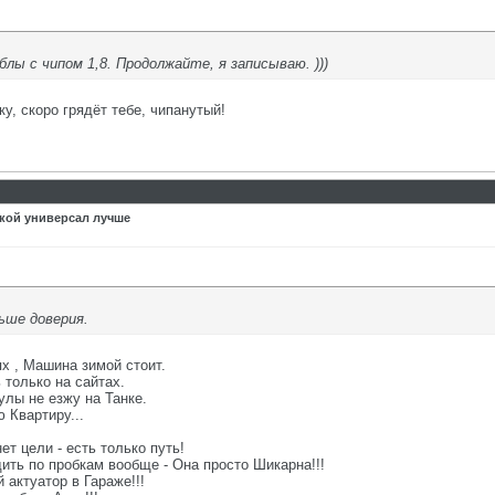
ы с чипом 1,8. Продолжайте, я записываю. )))
у, скоро грядёт тебе, чипанутый!
акой универсал лучше
ьше доверия.
х , Машина зимой стоит.
только на сайтах.
лы не езжу на Танке.
 Квартиру...
ет цели - есть только путь!
дить по пробкам вообще - Она просто Шикарна!!!
 актуатор в Гараже!!!