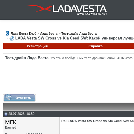
Лада Веста Клуб
>
Лада Веста
>
Тест-драйв Лада Веста
LADA Vesta SW Cross vs Kia Ceed SW: Какой универсал лучш
Регистрация
Справка
Тест-драйв Лада Веста
Отчеты о пройденных тест-драйвах новой LADA Vesta.
28.07.2023, 10:50
МГК
Re: LADA Vesta SW Cross vs Kia Ceed SW: К
Banned