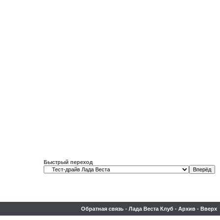
Быстрый переход
Обратная связь
-
Лада Веста Клуб
-
Архив
-
Вверх