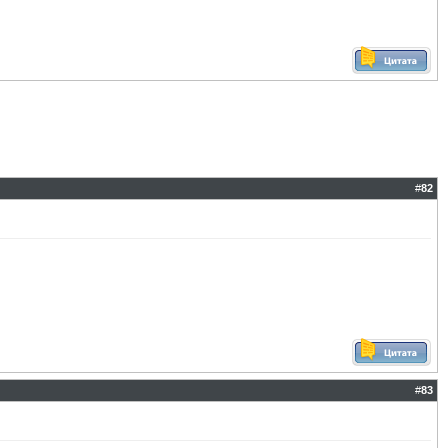
#
82
#
83