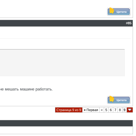
#
85
 не мешать машине работать.
Страница 9 из 9
«
Первая
<
5
6
7
8
9