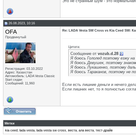
Это не странный Шум - это нормальная 
26.08.2023, 10:16
OFA
Re: LADA Vesta SW Cross vs Kia Ceed SW: К
Продвинутый
Цитата:
Сообщение от
vozub.d.28
Я боюсь Гололед поэтому езжу на
Я боюсь Девушек, поэтому знаком
Я боюсь Лукашенко, поэтому даль
Регистрация: 03.10.2022
Я боюсь Тараканов, поэтому не по
Адрес: Казахстан
Автомобиль: LADA Vesta Classic
Start седан
Сообщений: 11,960
Если есть лишние деньги и нечего дел
Если лишних нет, то я полностью согл
Метки
kia ceed
,
lada vesta
,
lada vesta sw cross
,
веста
,
ала веста
,
тест-драйв