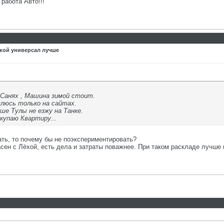
работа Авто!!!
акой универсал лучше
 Санях , Машина зимой стоит.
люсь только на сайтах.
ше Тулы не езжу на Танке.
купаю Квартиру...
ать, то почему бы не поэкспериментировать?
асен с Лёхой, есть дела и затраты поважнее. При таком раскладе лучше