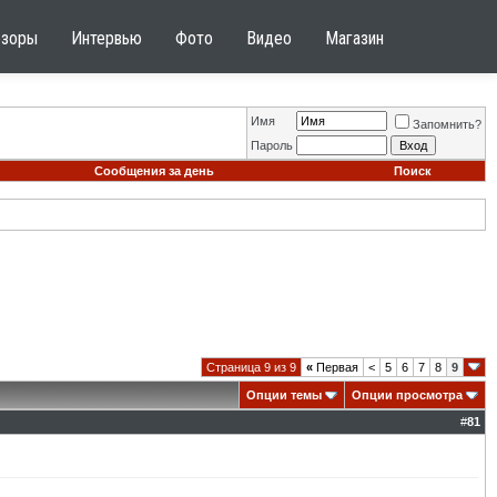
бзоры
Интервью
Фото
Видео
Магазин
Имя
Запомнить?
Пароль
Сообщения за день
Поиск
Страница 9 из 9
«
Первая
<
5
6
7
8
9
Опции темы
Опции просмотра
#
81