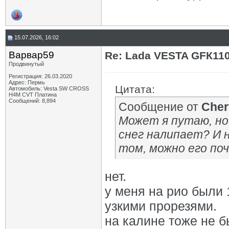
15.07.2026, 16:02
Варвар59
Re: Lada VESTA GFК11
Продвинутый
Регистрация: 26.03.2020
Адрес: Пермь
Цитата:
Автомобиль: Vesta SW CROSS
H4M CVT Платина
Сообщений: 8,894
Сообщение от
Cher
Может я путаю, но 
снег налипает? И н
том, можно его по
нет.
у меня на рио были 
узкими прорезями.
на калине тоже не б