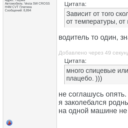
Адрес: Пермь
Цитата:
Автомобиль: Vesta SW CROSS
H4M CVT Платина
Сообщений: 8,894
Зависит от того ско
от температуры, от
водитель то один, з
Добавлено через 49 секун
Цитата:
много спицевые или
плацебо. )))
не соглашусь опять.
я заколебался родные
на одной машине не 