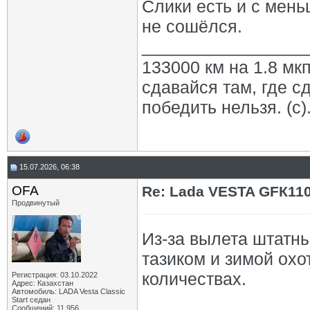
Слики есть и с мень
не сошёлся.
_________________
133000 км на 1.8 мкп
сдавайся там, где с
победить нельзя. (с)
15.07.2026, 06:38
OFA
Re: Lada VESTA GFК11
Продвинутый
Из-за вылета штатн
тазиком и зимой охо
количествах.
Регистрация: 03.10.2022
Адрес: Казахстан
Автомобиль: LADA Vesta Classic
Start седан
Сообщений: 11,956