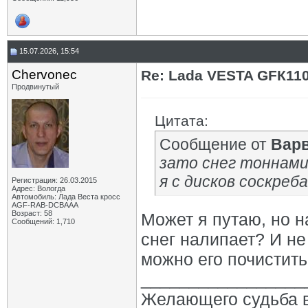
15.07.2026, 15:54
Chervonec
Re: Lada VESTA GFК11
Продвинутый
Цитата:
Сообщение от
Вар
зато снег тоннами
я с дисков соскреба
Регистрация: 26.03.2015
Адрес: Вологда
Автомобиль: Лада Веста кросс
AGF-RAB-DCBAAA
Возраст: 58
Может я путаю, но н
Сообщений: 1,710
снег налипает? И не
можно его почистить
_________________
Желающего судьба в