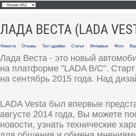
ЛАДА ВЕСТА (LADA VES
Новости
·
Отзывы
·
Тест-драйвы
·
Статьи
·
Интервью
·
Фото
·
Ви
Лада Веста - это новый автомо
на платформе "LADA B/C". Старт
на сентябрь 2015 года. Над диз
LADA Vesta был впервые предст
августе 2014 года, Вы можете п
новости, узнать технические ха
для общения и обмена мнениями