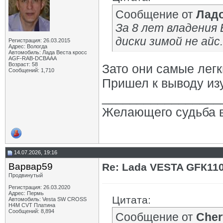
Сообщение от
Лад
За 8 лет владения
диски зимой не айс.
Регистрация: 26.03.2015
Адрес: Вологда
Автомобиль: Лада Веста кросс
AGF-RAB-DCBAAA
Возраст: 58
Зато они самые легк
Сообщений: 1,710
Пришел к выводу из
_________________
Желающего судьба в
14.07.2026, 19:16
Варвар59
Re: Lada VESTA GFК11
Продвинутый
Регистрация: 26.03.2020
Адрес: Пермь
Цитата:
Автомобиль: Vesta SW CROSS
H4M CVT Платина
Сообщений: 8,894
Сообщение от
Cher