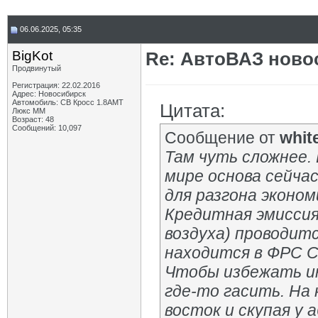
06.06.2025, 05:35
BigKot
Re: АвтоВАЗ ново
Продвинутый
Регистрация: 22.02.2016
Адрес: Новосибирск
Автомобиль: СВ Кросс 1.8АМТ
Цитата:
Люкс ММ
Возраст: 48
Сообщений: 10,097
Сообщение от
whit
Там чуть сложнее. 
мире основа сейчас
для разгона эконом
Кредитная эмиссия
воздуха) проводит
находится в ФРС 
Чтобы избежать ин
где-то гасить. На 
восток и скупая у