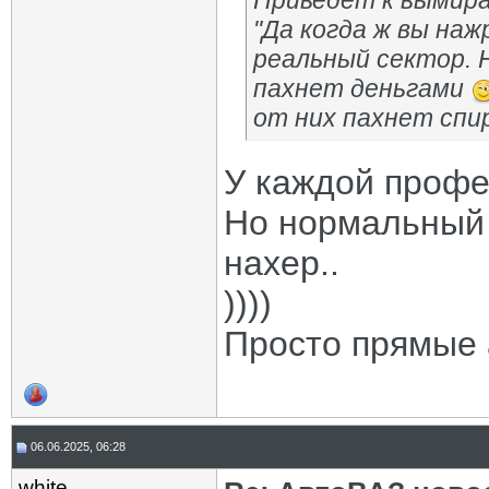
Приведёт к вымира
"Да когда ж вы наж
реальный сектор. 
пахнет деньгами
от них пахнет сп
У каждой профе
Но нормальный 
нахер..
))))
Просто прямые а
06.06.2025, 06:28
white