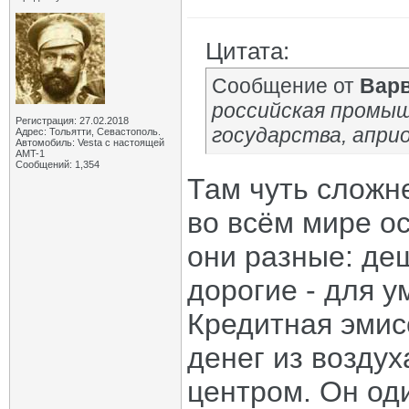
Цитата:
Сообщение от
Вар
российская промы
Регистрация: 27.02.2018
государства, апри
Адрес: Тольятти, Севастополь.
Автомобиль: Vesta с настоящей
AMT-1
Сообщений: 1,354
Там чуть сложне
во всём мире ос
они разные: деш
дорогие - для 
Кредитная эмисс
денег из возду
центром. Он од