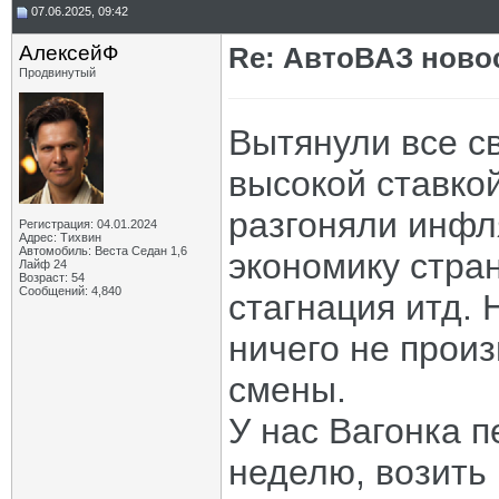
07.06.2025, 09:42
АлексейФ
Re: АвтоВАЗ ново
Продвинутый
Вытянули все с
высокой ставкой
разгоняли инфл
Регистрация: 04.01.2024
Адрес: Тихвин
Автомобиль: Веста Седан 1,6
экономику стра
Лайф 24
Возраст: 54
Сообщений: 4,840
стагнация итд. 
ничего не произ
смены.
У нас Вагонка 
неделю, возить 