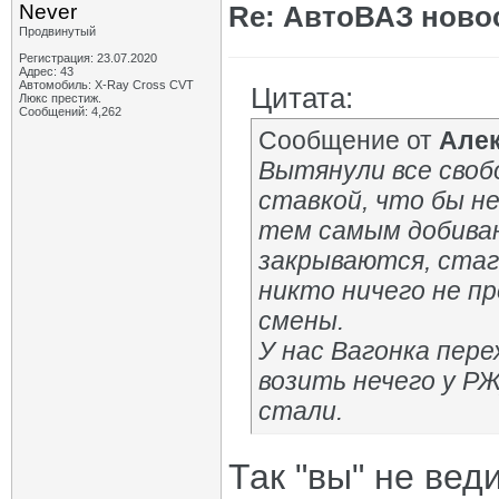
Never
Re: АвтоВАЗ ново
Продвинутый
Регистрация: 23.07.2020
Адрес: 43
Автомобиль: X-Ray Cross CVT
Цитата:
Люкс престиж.
Сообщений: 4,262
Сообщение от
Але
Вытянули все своб
ставкой, что бы не
тем самым добива
закрываются, стаг
никто ничего не п
смены.
У нас Вагонка пере
возить нечего у РЖ
стали.
Так "вы" не ве