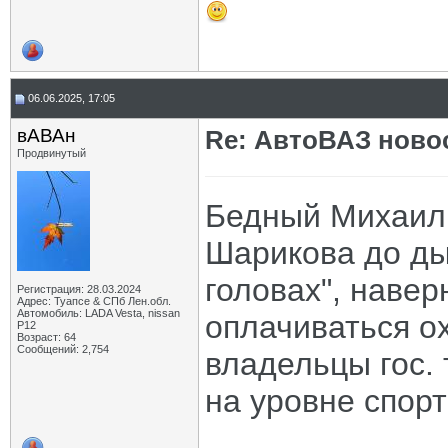
06.06.2025, 17:05
вАВАн
Re: АвтоВАЗ ново
Продвинутый
Бедный Михаил 
Шарикова до дыр
головах", наве
Регистрация: 28.03.2024
Адрес: Туапсе & СПб Лен.обл.
Автомобиль: LADA Vesta, nissan
оплачиваться о
P12
Возраст: 64
Сообщений: 2,754
владельцы гос. 
на уровне спорт