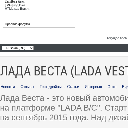
Смайлы
Вкл.
[IMG]
код
Вкл.
HTML код
Выкл.
Правила форума
Текущее врем
ЛАДА ВЕСТА (LADA VES
Новости
·
Отзывы
·
Тест-драйвы
·
Статьи
·
Интервью
·
Фото
·
Ви
Лада Веста - это новый автомо
на платформе "LADA B/C". Старт
на сентябрь 2015 года. Над диз