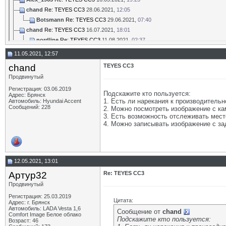
chand
Re: TEYES CC3
28.06.2021,
12:05
Botsmann
Re: TEYES CC3
29.06.2021,
07:40
chand
Re: TEYES CC3
16.07.2021,
18:01
nordline
Re: TEYES CC3
11.08.2021,
02:37
chand
Re: TEYES CC3
17.07.2021,
14:51
11.05.2021, 12:57
micado
Re: TEYES CC3
17.07.2021,
20:48
chand
TEYES CC3
Sicilla
Re: TEYES CC3
24.08.2021,
15:21
Продвинутый
NickMi
Re: TEYES CC3
18.08.2021,
20:18
Регистрация: 03.06.2019
micado
Re: TEYES CC3
21.08.2021,
19:27
Подскажите кто пользуется:
Адрес: Брянск
NickMi
Re: TEYES CC3
23.08.2021,
14:27
1. Есть ли нарекания к производител
Автомобиль: Hyundai Accent
Сообщений: 228
2. Можно посмотреть изображение с к
micado
Re: TEYES CC3
27.08.2021,
20:09
3. Есть возможность отслеживать мес
Sicilla
Re: TEYES CC3
29.08.2021,
12:10
4. Можно записывать изображение с з
micado
Re: TEYES CC3
29.08.2021,
18:31
Sicilla
Re: TEYES CC3
29.08.2021,
22:10
Дополнительные ответы в подтемах
CommArt
Re: TEYES CC3
10.04.2025,
11:04
12.05.2021, 13:01
Potamon
Re: TEYES CC3
06.09.2021,
11:20
Артур32
Re: TEYES CC3
Alex_1963
Re: TEYES CC3
06.09.2021,
22:38
Продвинутый
Sicilla
Re: TEYES CC3
09.09.2021,
23:42
Регистрация: 25.03.2019
Цитата:
Potamon
Re: TEYES CC3
10.09.2021,
01:08
Адрес: г. Брянск
Автомобиль: LADA Vesta 1,6
Сообщение от
chand
micado
Re: TEYES CC3
10.09.2021,
21:34
Comfort Image Белое облако
Подскажите кто пользуется:
Возраст: 46
sva775
Re: TEYES CC3
11.09.2021,
20:33