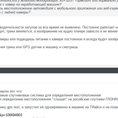
дительности у младшей модификации 3G+32G? Тормозит или нормально
е с камер на неработающей машине?
ь местоположение автомобиля с мобильного приложения или веб-серв
 с задней камеры?
зводительности затупов за все время не выявлено. Постоянно работает 
идет, треки меняются, а изображение на аудио плеере зависло и не меня
меры или подводишь питание к камере постоянное и всегда будет изображ
ния трека или GPS датчик в машину и смотришь.
авлю вот что:
емые спутниковые системы для определения местоположения.
ри определении местоположения "слышат" не росийские спутники ГЛОНАС
мку gps test, и запустил её одновременно в машине на ТИайсе и на планш
st&p=106694903