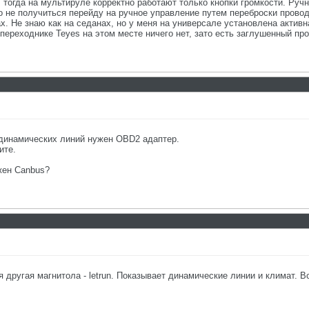
тогда на мультируле корректно работают только кнопки громкости. Ручн
о не получиться перейду на ручное управление путем переброски пров
ах. Не знаю как на седанах, но у меня на универсале установлена актив
 переходнике Teyes на этом месте ничего нет, зато есть заглушенный пр
 динамических линий нужен OBD2 адаптер.
ите.
жен Canbus?
я другая магнитола - letrun. Показывает динамические линии и климат. В