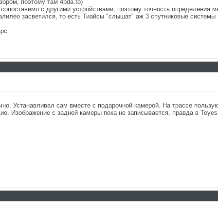
зором, поэтому там 4pda.to)
 сопоставимо с другими устройствами, поэтому точность определения м
алилео засветился, то есть Тиайсы "слышат" аж 3 спутниковые системы
арс
ично. Устанавливал сам вместе с подарочной камерой. На трассе пользу
ио. Изображение с задней камеры пока не записывается, правда в Teyes 