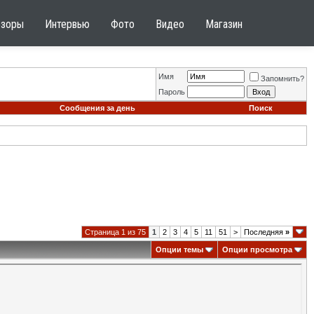
бзоры
Интервью
Фото
Видео
Магазин
Имя
Запомнить?
Пароль
Сообщения за день
Поиск
Страница 1 из 75
1
2
3
4
5
11
51
>
Последняя
»
Опции темы
Опции просмотра