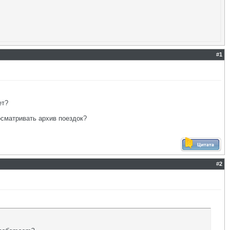
#
1
ет?
сматривать архив поездок?
#
2