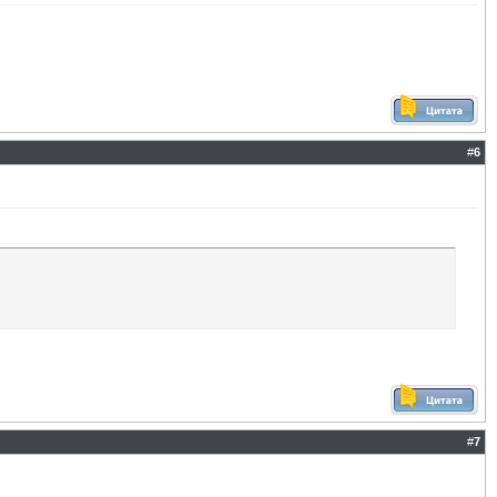
#
6
#
7