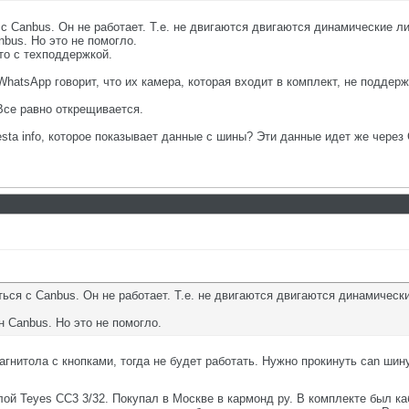
с Canbus. Он не работает. Т.е. не двигаются двигаются динамические ли
bus. Но это не помогло.
то с техподдержкой.
WhatsApp говорит, что их камера, которая входит в комплект, не поддер
Все равно открещивается.
sta info, которое показывает данные с шины? Эти данные идет же через
ься с Canbus. Он не работает. Т.е. не двигаются двигаются динамическ
 Canbus. Но это не помогло.
агнитола с кнопками, тогда не будет работать. Нужно прокинуть can шину
лой Teyes CC3 3/32. Покупал в Москве в кармонд ру. В комплекте был ка