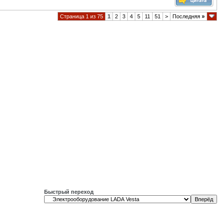
Страница 1 из 75
1
2
3
4
5
11
51
>
Последняя
»
Быстрый переход