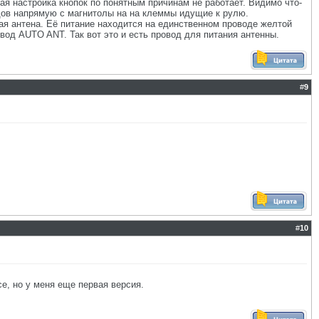
ая настройка кнопок по понятным причинам не работает. Видимо что-
одов напрямую с магнитолы на на клеммы идущие к рулю.
ная антена. Её питание находится на единственном проводе желтой
овод AUTO ANT. Так вот это и есть провод для питания антенны.
#
9
#
10
се, но у меня еще первая версия.