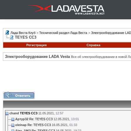
Лада Веста Клуб
>
Технический раздел Лада Веста
>
Электрооборудование LAD
TEYES CC3
Регистрация
Справка
Электрооборудование LADA Vesta
Все об электрооборудовании в новой Л
chand
TEYES CC3
11.05.2021,
12:57
Артур32
Re: TEYES CC3
12.05.2021,
13:01
oleinap
Re: TEYES CC3
16.05.2021,
01:33
Alex_1963
Re: TEYES CC3
16.05.2021,
19:23