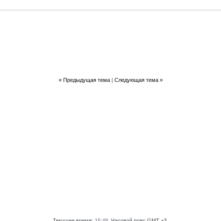
«
Предыдущая тема
|
Следующая тема
»
Текущее время:
15:48
. Часовой пояс GMT +3.