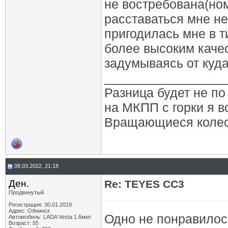
не востребована(но
расставаться мне не
пригодилась мне в 
более высоким каче
задумываясь от куда
_________________
Разница будет не по 
на МКПП с горки я в
Вращающиеся колеса,
08.03.2022, 21:18
Ден.
Re: TEYES CC3
Продвинутый
Регистрация: 30.01.2019
Адрес: Обнинск
Одно не понравилос
Автомобиль: LADA Vesta 1.6мкп
Возраст: 55