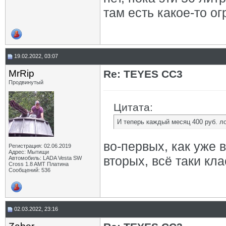
там есть какое-то ог
19.02.2022, 03:07
MrRip
Re: TEYES CC3
Продвинутый
Цитата:
И теперь каждый месяц 400 руб. л
во-первых, как уже 
Регистрация: 02.06.2019
Адрес: Мытищи
вторых, всё таки клас
Автомобиль: LADA Vesta SW
Cross 1.8 AMT Платина
Сообщений: 536
02.03.2022, 23:16