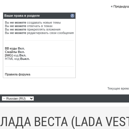
«
Предыдущ
Ваши права в разделе
Вы
не можете
создавать новые темы
Вы
не можете
отвечать в темах
Вы
не можете
прикреплять вложения
Вы
не можете
редактировать свои сообщения
BB коды
Вкл.
Смайлы
Вкл.
[IMG]
код
Вкл.
HTML код
Выкл.
Правила форума
Текущее врем
ЛАДА ВЕСТА (LADA VES