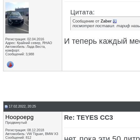
Цитата:
Сообщение от
Zaber
посмотрел поставил. тариф назыв
И теперь каждый ме
Регистрация: 02.04.2016
Адрес: Крайний север, ЯНАО
Автомобиль: Лада Веста,
комфорт.
Сообщений: 3,988
17.02.2022, 20:25
Hoopoepg
Re: TEYES CC3
Продвинутый
Регистрация: 08.12.2018
Автомобиль: VW Tiguan, BMW X3
нет, пока эти 50 лит
Сообщений: 812