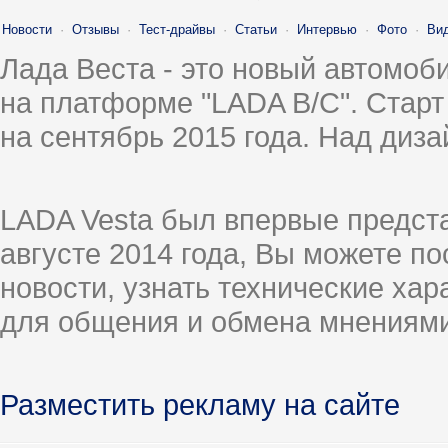
Новости
·
Отзывы
·
Тест-драйвы
·
Статьи
·
Интервью
·
Фото
·
Ви
Лада Веста - это новый автомо
на платформе "LADA B/C". Старт
на сентябрь 2015 года. Над диз
LADA Vesta был впервые предст
августе 2014 года, Вы можете п
новости, узнать технические ха
для общения и обмена мнениями
Разместить рекламу на сайте