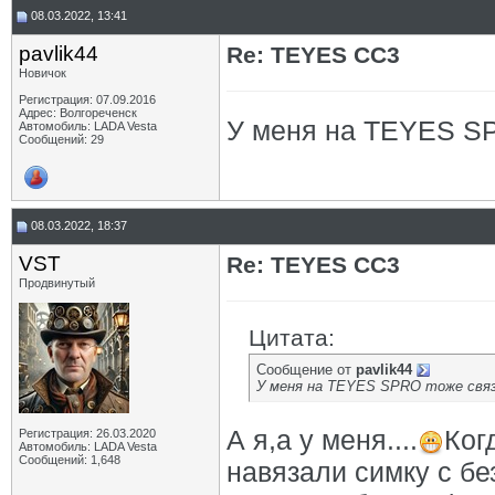
08.03.2022, 13:41
pavlik44
Re: TEYES CC3
Новичок
Регистрация: 07.09.2016
Адрес: Волгореченск
У меня на TEYES SP
Автомобиль: LADA Vesta
Сообщений: 29
08.03.2022, 18:37
VST
Re: TEYES CC3
Продвинутый
Цитата:
Сообщение от
pavlik44
У меня на TEYES SPRO тоже связь
А я,а у меня....
Ког
Регистрация: 26.03.2020
Автомобиль: LADA Vesta
Сообщений: 1,648
навязали симку с бе