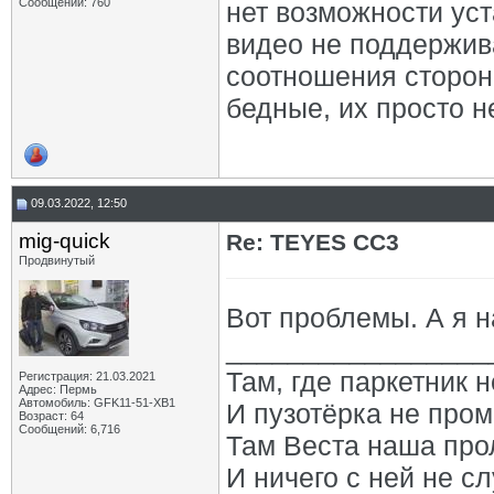
Сообщений: 760
нет возможности уст
видео не поддержив
соотношения сторон 
бедные, их просто не
09.03.2022, 12:50
mig-quick
Re: TEYES CC3
Продвинутый
Вот проблемы. А я на
_________________
Там, где паркетник 
Регистрация: 21.03.2021
Адрес: Пермь
Автомобиль: GFK11-51-ХВ1
И пузотёрка не пром
Возраст: 64
Сообщений: 6,716
Там Веста наша про
И ничего с ней не сл