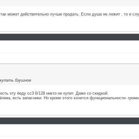
 так может действительно лучше продать. Если душа не лежит , то и сл
скупать бэушное
сть эту беду сс3 6/128 никто не купит. Даже со скидкой.
лема, есть запасники. Но кроме этого хочется функциональности- громка