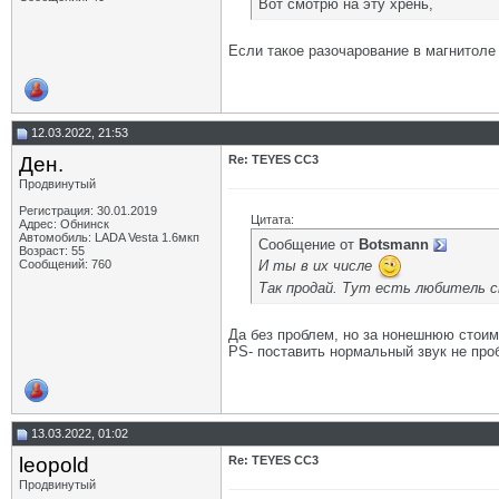
Вот смотрю на эту хрень,
Если такое разочарование в магнитоле
12.03.2022, 21:53
Ден.
Re: TEYES CC3
Продвинутый
Регистрация: 30.01.2019
Цитата:
Адрес: Обнинск
Автомобиль: LADA Vesta 1.6мкп
Сообщение от
Botsmann
Возраст: 55
И ты в их числе
Сообщений: 760
Так продай. Тут есть любитель 
Да без проблем, но за нонешнюю стоимо
PS- поставить нормальный звук не проб
13.03.2022, 01:02
leopold
Re: TEYES CC3
Продвинутый