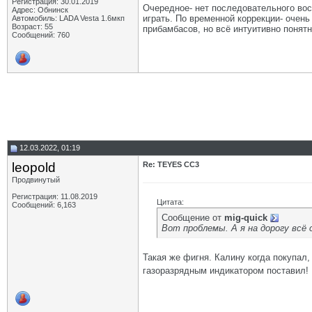
Регистрация: 30.01.2019
Очередное- нет последовательного восп
Адрес: Обнинск
играть. По временной коррекции- очень 
Автомобиль: LADA Vesta 1.6мкп
Возраст: 55
прибамбасов, но всё интуитивно понят
Сообщений: 760
12.03.2022, 01:19
leopold
Re: TEYES CC3
Продвинутый
Регистрация: 11.08.2019
Цитата:
Сообщений: 6,163
Сообщение от
mig-quick
Вот проблемы. А я на дорогу всё 
Такая же фигня. Калину когда покупал,
газоразрядным индикатором поставил! 