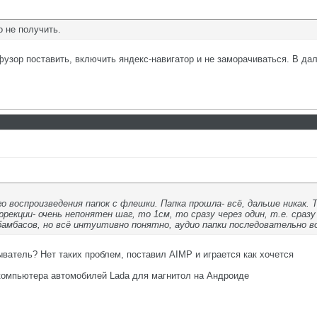
о не получить.
узор поставить, включить яндекс-навигатор и не заморачиваться. В дал
о воспроизведения папок с флешки. Папка прошла- всё, дальше никак.
оррекции- очень непонятен шаг, то 1см, то сразу через один, т.е. сра
амбасов, но всё интуитивно понятно, аудио папки последовательно в
ыватель? Нет таких проблем, поставил AIMP и играется как хочется
 компьютера автомобилей Lada для магнитол на Андроиде