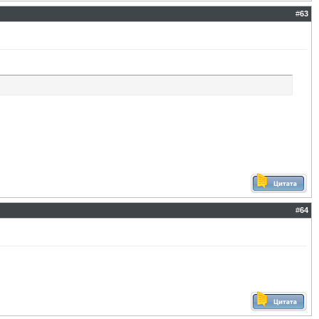
#
63
#
64