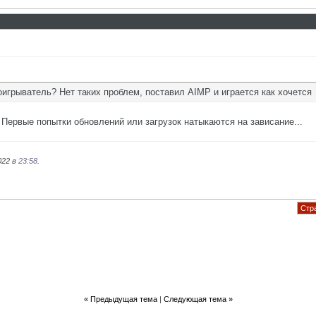
оигрыватель? Нет таких проблем, поставил AIMP и играется как хочется
 Первые попытки обновлений или загрузок натыкаются на зависание...
022 в
23:58
.
Стра
«
Предыдущая тема
|
Следующая тема
»