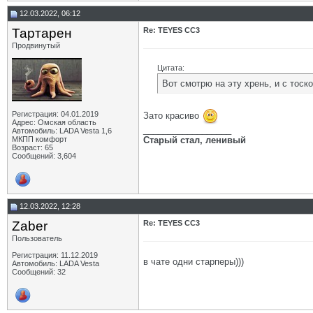
12.03.2022, 06:12
Тартарен
Re: TEYES CC3
Продвинутый
Цитата:
Вот смотрю на эту хрень, и с тос
Регистрация: 04.01.2019
Зато красиво
Адрес: Омская область
__________________
Автомобиль: LADA Vesta 1,6
МКПП комфорт
Старый стал, ленивый
Возраст: 65
Сообщений: 3,604
12.03.2022, 12:28
Zaber
Re: TEYES CC3
Пользователь
Регистрация: 11.12.2019
в чате одни старперы)))
Автомобиль: LADA Vesta
Сообщений: 32