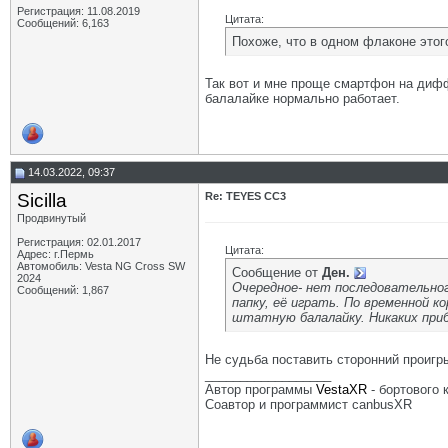
Регистрация: 11.08.2019
Цитата:
Сообщений: 6,163
Похоже, что в одном флаконе этог
Так вот и мне проще смартфон на дифф
балалайке нормально работает.
14.03.2022, 09:37
Sicilla
Re: TEYES CC3
Продвинутый
Регистрация: 02.01.2017
Цитата:
Адрес: г.Пермь
Автомобиль: Vesta NG Cross SW
Сообщение от
Ден.
2024
Очередное- нет последовательног
Сообщений: 1,867
папку, её играть. По временной к
штатную балалайку. Никаких приб
Не судьба поставить сторонний проигр
__________________
Автор программы
VestaXR
- бортового
Соавтор и программист canbusXR