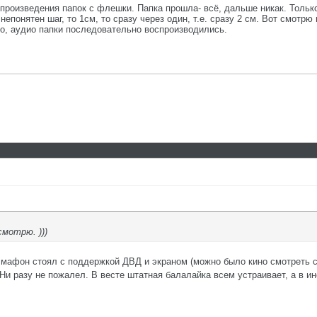
роизведения папок с флешки. Папка прошла- всё, дальше никак. Только 
непонятен шаг, то 1см, то сразу через один, т.е. сразу 2 см. Вот смотр
но, аудио папки последовательно воспроизводились.
смотрю. )))
 мафон стоял с поддержкой ДВД и экраном (можно было кино смотреть с 
Ни разу не пожалел. В весте штатная балалайка всем устраивает, а в ин