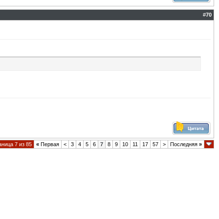
#
70
ница 7 из 85
«
Первая
<
3
4
5
6
7
8
9
10
11
17
57
>
Последняя
»