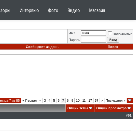
бзоры
Интервью
Фото
Видео
Магазин
Имя
Запомнить?
Пароль
Сообщения за день
Поиск
ница 7 из 85
«
Первая
<
3
4
5
6
7
8
9
10
11
17
57
>
Последняя
»
Опции темы
Опции просмотра
#
61