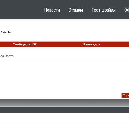
Новости
Отзывы
Тест-драйвы
О
A Vesta
Сообщество
Календарь
ада Веста.
Стра