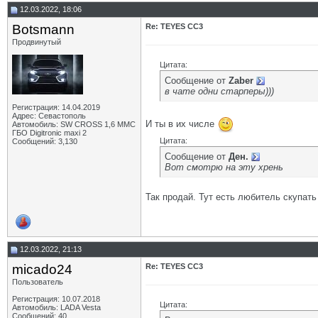
12.03.2022, 18:06
Botsmann
Re: TEYES CC3
Продвинутый
Цитата:
Сообщение от
Zaber
в чате одни старперы)))
Регистрация: 14.04.2019
Адрес: Севастополь
И ты в их числе
Автомобиль: SW CROSS 1,6 ММС
ГБО Digitronic maxi 2
Цитата:
Сообщений: 3,130
Сообщение от
Ден.
Вот смотрю на эту хрень
Так продай. Тут есть любитель скупат
12.03.2022, 21:13
micado24
Re: TEYES CC3
Пользователь
Регистрация: 10.07.2018
Цитата:
Автомобиль: LADA Vesta
Сообщений: 40