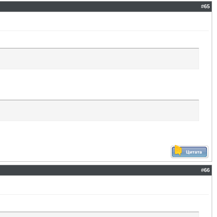
#
65
#
66