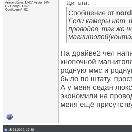
Цитата:
Автомобиль: LADA Vesta H4M
CVT седан Luxe
Сообщений: 82
Сообщение от
nord
Если камеры нет, 
проводов, так же н
магнитолой(конта
На драйве2 чел напи
кнопочной магнитол
родную ммс и родну
было по штату, прос
А у меня седан люкс
экономили на прово
меня ещё присутству
15.11.2022, 17:38