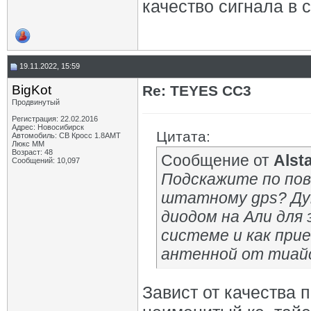
качество сигнала в 
19.11.2022, 15:59
BigKot
Re: TEYES CC3
Продвинутый
Регистрация: 22.02.2016
Адрес: Новосибирск
Цитата:
Автомобиль: СВ Кросс 1.8АМТ
Люкс ММ
Возраст: 48
Сообщение от
Alst
Сообщений: 10,097
Подскажите по пов
штатному gps? Дум
диодом на Али для
системе и как прие
антенной от тиай
Завист от качества 