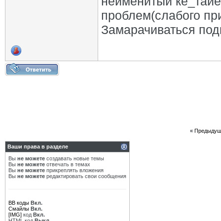
неименитый ке_тайес
проблем(слабого при
Замарачиваться под
«
Предыдущ
Ваши права в разделе
Вы
не можете
создавать новые темы
Вы
не можете
отвечать в темах
Вы
не можете
прикреплять вложения
Вы
не можете
редактировать свои сообщения
BB коды
Вкл.
Смайлы
Вкл.
[IMG]
код
Вкл.
HTML код
Выкл.