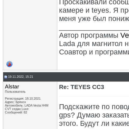
Проскакивали сообщ
камере и teyes. Я п
меня уже был пониж
_________________
Автор программы
Ve
Lada для магнитол 
Соавтор и программ
19.11.2022, 15:21
Alstar
Re: TEYES CC3
Пользователь
Регистрация: 18.10.2021
Адрес: Брянск
Подскажите по повод
Автомобиль: LADA Vesta H4M
CVT седан Luxe
Сообщений: 82
gps? Думаю заказать
этого. Будут ли как