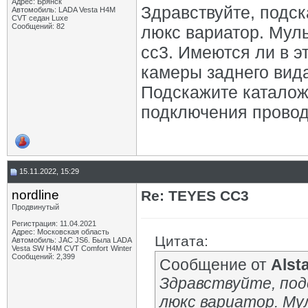
Адрес: Брянск
Здравствуйте, подск
Автомобиль: LADA Vesta H4M
CVT седан Luxe
Сообщений: 82
люкс вариатор. Муль
сс3. Имеются ли в э
камеры заднего вид
Подскажите каталож
подключения провод
15.11.2022, 15:29
nordline
Re: TEYES CC3
Продвинутый
Регистрация: 11.04.2021
Адрес: Московская область
Цитата:
Автомобиль: JAC JS6. Была LADA
Vesta SW H4M CVT Comfort Winter
Сообщений: 2,399
Сообщение от
Alst
Здравствуйте, под
люкс вариатор. Му