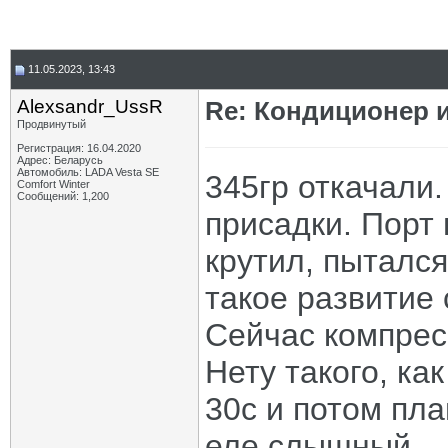
11.05.2023, 13:43
Alexsandr_UssR
Re: Кондиционер и
Продвинутый
Регистрация: 16.04.2020
Адрес: Беларусь
Автомобиль: LADA Vesta SE
345гр откачали.
Comfort Winter
Сообщений: 1,200
присадки. Порт 
крутил, пытался
такое развитие 
Сейчас компре
Нету такого, ка
30с и потом пл
еле слышный.