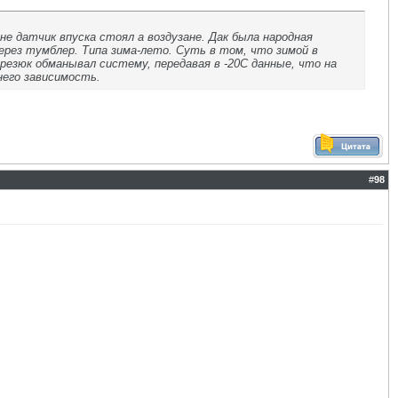
е датчик впуска стоял а воздузане. Дак была народная
рез тумблер. Типа зима-лето. Суть в том, что зимой в
резюк обманывал систему, передавая в -20С данные, что на
него зависимость.
#
98