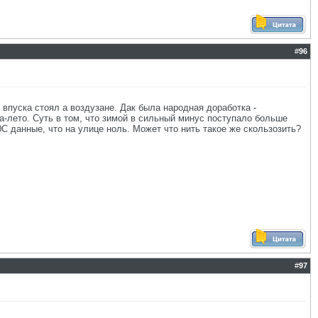
#
96
 впуска стоял а воздузане. Дак была народная доработка -
а-лето. Суть в том, что зимой в сильный минус поступало больше
0С данные, что на улице ноль. Может что нить такое же скользозить?
#
97