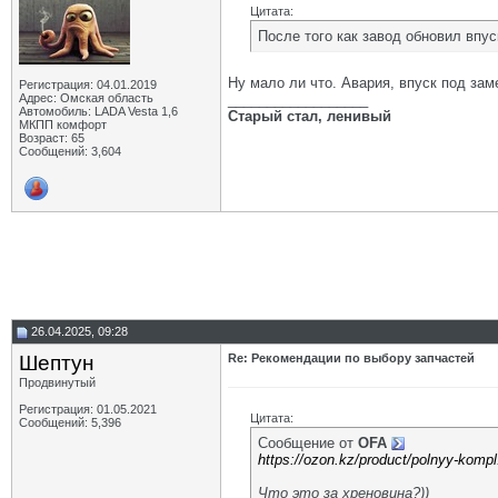
Цитата:
После того как завод обновил впуск
Ну мало ли что. Авария, впуск под заме
Регистрация: 04.01.2019
Адрес: Омская область
__________________
Автомобиль: LADA Vesta 1,6
Старый стал, ленивый
МКПП комфорт
Возраст: 65
Сообщений: 3,604
26.04.2025, 09:28
Шептун
Re: Рекомендации по выбору запчастей
Продвинутый
Регистрация: 01.05.2021
Цитата:
Сообщений: 5,396
Сообщение от
OFA
https://ozon.kz/product/polnyy-ko
Что это за хреновина?))