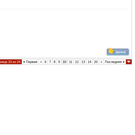
ница 10 из 24
«
Первая
<
6
7
8
9
10
11
12
13
14
20
>
Последняя
»