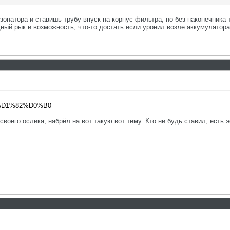
онатора и ставишь трубу-впуск на корпус фильтра, но без наконечника т
ный рык и возможность, что-то достать если уронил возле аккумулятора
..81%D1%82%D0%B0
воего ослика, набрёл на вот такую вот тему. Кто ни будь ставил, есть