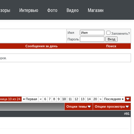
бзоры
Интервью
Фото
Видео
Магазин
Имя
Запомнить?
Пароль
Сообщения за день
Поиск
ров.
ница 10 из 24
«
Первая
<
6
7
8
9
10
11
12
13
14
20
>
Последняя
»
Опции темы
Опции просмотра
#
91