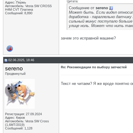
Цитата:
Адрес: Пермь
Автомобиль: Vesta SW CROSS
Сообщение от
sereno
H4M CVT Платина
Может быть. Если видел относите
Сообщений: 8,890
доработка - параллельно датчику
сильный минус поступало больше 
улице ноль. Может что нить тако
зачем это исправной машине?
02.06.2025, 18:46
sereno
Re: Рекомендации по выбору запчастей
Продвинутый
Текст не читаем? Я же вроде понятно о
Регистрация: 27.09.2024
Адрес: Киров
Автомобиль: Vesta SW Cross
(1,6МТ/2019)
Сообщений: 1,128