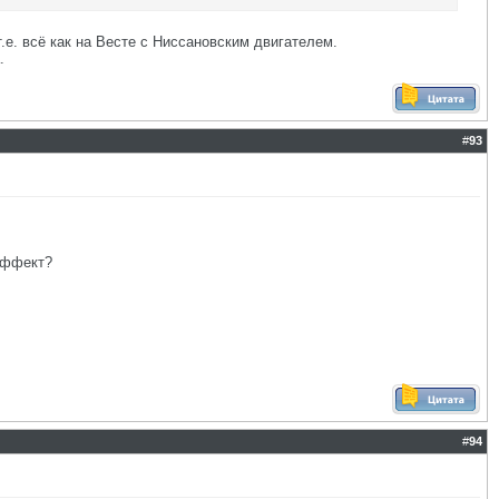
.е. всё как на Весте с Ниссановским двигателем.
.
#
93
 эффект?
#
94