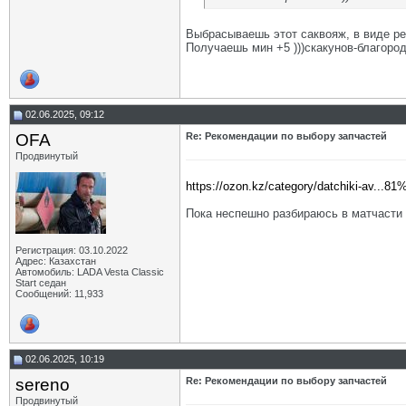
Выбрасываешь этот саквояж, в виде рез
Получаешь мин +5 )))скакунов-благород
02.06.2025, 09:12
OFA
Re: Рекомендации по выбору запчастей
Продвинутый
https://ozon.kz/category/datchiki-av.
Пока неспешно разбираюсь в матчасти с
Регистрация: 03.10.2022
Адрес: Казахстан
Автомобиль: LADA Vesta Classic
Start седан
Сообщений: 11,933
02.06.2025, 10:19
sereno
Re: Рекомендации по выбору запчастей
Продвинутый