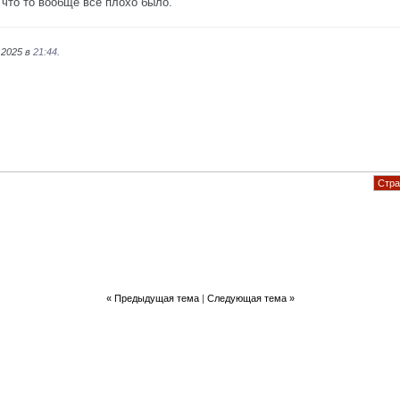
 что то вообще все плохо было.
.2025 в
21:44
.
Стра
«
Предыдущая тема
|
Следующая тема
»