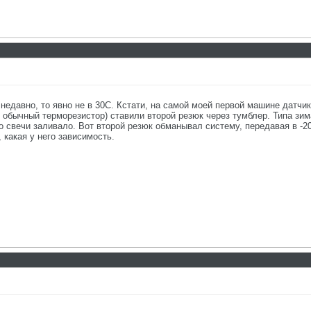
едавно, то явно не в 30С. Кстати, на самой моей первой машине датчик
 обычный терморезистор) ставили второй резюк через тумблер. Типа зим
то свечи заливало. Вот второй резюк обманывал систему, передавая в -2
 какая у него зависимость.