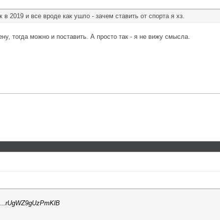
 в 2019 и все вроде как ушло - зачем ставить от спорта я хз.
ну, тогда можно и поставить. А просто так - я не вижу смысла.
mpl...rUgWZ9gUzPmKlB