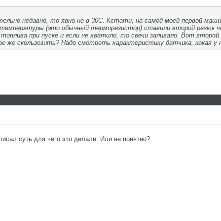
льно недавно, то явно не в 30С. Кстати, на самой моей первой машин
 температуры (это обычный терморезистор) ставили второй резюк че
топлива при пуске и если не хватило, то свечи заливало. Вот второй 
е же скользозить? Надо смотреть характеристику датчика, какая у 
писал суть для чего это делали. Или не понятно?