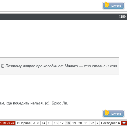
#
180
 ))) Поэтому вопрос про колодки от Мавико — кто ставил и что
ам, где победить нельзя. (с). Брюс Ли.
 18 из 24
«
Первая
<
8
14
15
16
17
18
19
20
21
22
>
Последняя
»