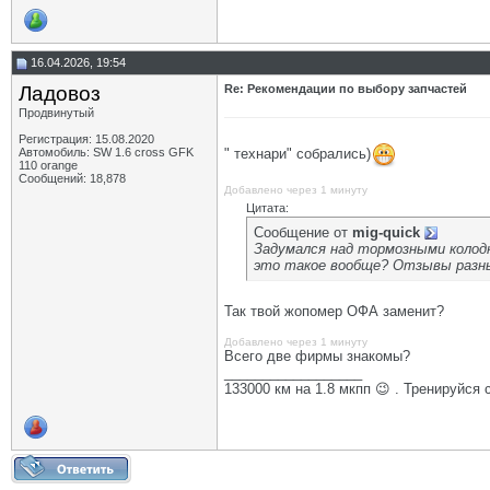
16.04.2026, 19:54
Ладовоз
Re: Рекомендации по выбору запчастей
Продвинутый
Регистрация: 15.08.2020
" технари" собрались)
Автомобиль: SW 1.6 cross GFK
110 orange
Сообщений: 18,878
Добавлено через 1 минуту
Цитата:
Сообщение от
mig-quick
Задумался над тормозными колодк
это такое вообще? Отзывы разные,
Так твой жопомер ОФА заменит?
Добавлено через 1 минуту
Всего две фирмы знакомы?
__________________
133000 км на 1.8 мкпп 😉 . Тренируйся 