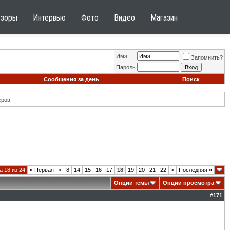
бзоры
Интервью
Фото
Видео
Магазин
Имя
Запомнить?
Пароль
Сообщения за день
Поиск
ров.
 18 из 24
«
Первая
<
8
14
15
16
17
18
19
20
21
22
>
Последняя
»
Опции темы
Опции просмотра
#
171