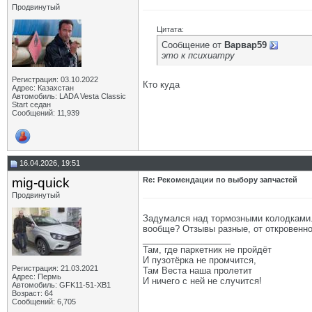
Продвинутый
Цитата:
Сообщение от
Варвар59
это к психиатру
Регистрация: 03.10.2022
Кто куда
Адрес: Казахстан
Автомобиль: LADA Vesta Classic
Start седан
Сообщений: 11,939
16.04.2026, 19:51
mig-quick
Re: Рекомендации по выбору запчастей
Продвинутый
Задумался над тормозными колодками. П
вообще? Отзывы разные, от откровенного
__________________
Там, где паркетник не пройдёт
И пузотёрка не промчится,
Регистрация: 21.03.2021
Там Веста наша пролетит
Адрес: Пермь
И ничего с ней не случится!
Автомобиль: GFK11-51-ХВ1
Возраст: 64
Сообщений: 6,705