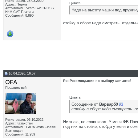
Регистрация: 26.03.2020
Цитата:
Адрес: Пермь
Автомобиль: Vesta SW CROSS
Надо на высоту чашки под пружину
H4M CVT Платина
Сообщений: 8,890
стойку в сборе надо смотреть. отдель
16.04.2026, 16:57
OFA
Re: Рекомендации по выбору запчастей
Продвинутый
Цитата:
Сообщение от
Варвар59
стойку в сборе надо смотреть. 
Регистрация: 03.10.2022
Не знаю, не сравнивал. У меня ФВ Пас
Адрес: Казахстан
под них на стойке, отсбда у меня и сом
Автомобиль: LADA Vesta Classic
Start седан
Сообщений: 11,939