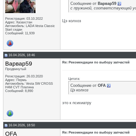
Сообщение от
Варвар59
с пружиной, соответствующей ус
Регистрация: 03.10.2022
Цэ колхоз
Адрес: Казахстан
Автомобиль: LADA Vesta Classic
Start седан
Сообщений: 11,939
16.04.2026, 18:46
Варвар59
Re: Рекомендации по выбору запчастей
Продвинутый
Регистрация: 26.03.2020
Цитата:
Адрес: Пермь
Автомобиль: Vesta SW CROSS
Сообщение от
OFA
H4M CVT Платина
Цэ колхоз
Сообщений: 8,890
это к психиатру
16.04.2026, 18:50
OFA
Re: Рекомендации по выбору запчастей