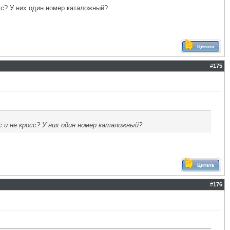
осс? У них один номер каталожный?
#
175
с и не кросс? У них один номер каталожный?
#
176