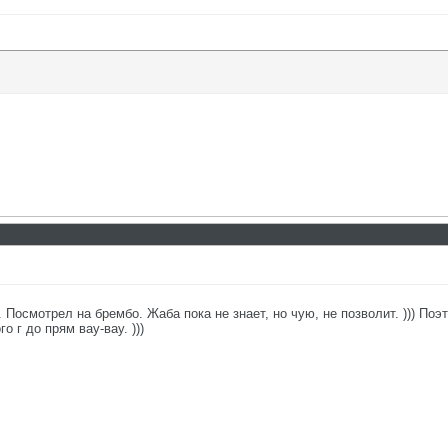
осмотрел на брембо. Жаба пока не знает, но чую, не позволит. ))) Поэто
 г до прям вау-вау. )))