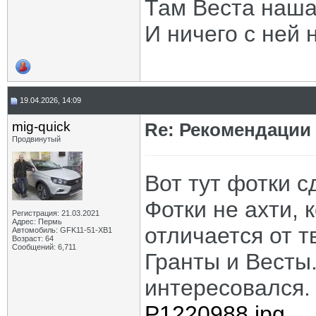
Там Веста наша
И ничего с ней 
19.04.2026, 14:09
mig-quick
Re: Рекомендации
Продвинутый
Вот тут фотки 
Фотки не ахти, 
Регистрация: 21.03.2021
Адрес: Пермь
отличается от т
Автомобиль: GFK11-51-ХВ1
Возраст: 64
Сообщений: 6,711
Гранты и Весты.
интересовался. 
P1220988.jpg