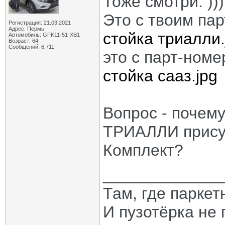
Тоже смотри. )))
Это с твоим па
Регистрация: 21.03.2021
Адрес: Пермь
стойка триалли.
Автомобиль: GFK11-51-ХВ1
Возраст: 64
Сообщений: 6,711
это с парт-ном
стойка сааз.jpg
Вопрос - почему
ТРИАЛЛИ присут
Комплект?
_____________
Там, где паркет
И пузотёрка не 