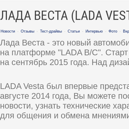
ЛАДА ВЕСТА (LADA VES
Новости
·
Отзывы
·
Тест-драйвы
·
Статьи
·
Интервью
·
Фото
·
Ви
Лада Веста - это новый автомо
на платформе "LADA B/C". Старт
на сентябрь 2015 года. Над диз
LADA Vesta был впервые предст
августе 2014 года, Вы можете п
новости, узнать технические ха
для общения и обмена мнениями