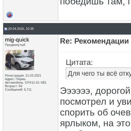
победишь там, г
20.04.2026, 10:38
mig-quick
Re: Рекомендации
Продвинутый
Цитата:
Для чего ты всё от
Регистрация: 21.03.2021
Адрес: Пермь
Автомобиль: GFK11-51-ХВ1
Возраст: 64
Ээээээ, дорогой
Сообщений: 6,711
посмотрел и уви
спорить об очев
ярлыком, на это