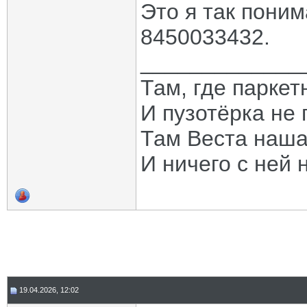
Это я так пони
8450033432.
_____________
Там, где паркет
И пузотёрка не 
Там Веста наша
И ничего с ней 
19.04.2026, 12:02