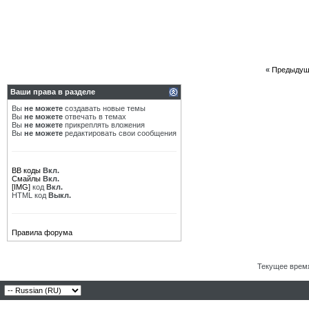
«
Предыдущ
Ваши права в разделе
Вы
не можете
создавать новые темы
Вы
не можете
отвечать в темах
Вы
не можете
прикреплять вложения
Вы
не можете
редактировать свои сообщения
BB коды
Вкл.
Смайлы
Вкл.
[IMG]
код
Вкл.
HTML код
Выкл.
Правила форума
Текущее врем