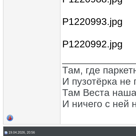
P1220993.jpg
P1220992.jpg
_____________
Там, где паркет
И пузотёрка не 
Там Веста наша
И ничего с ней 
19.04.2026, 20:56