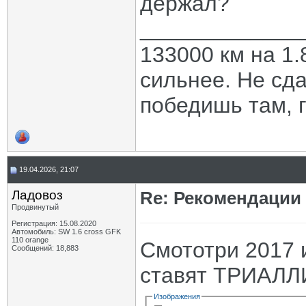
держал?
_____________
133000 км на 1.
сильнее. Не сда
победишь там, г
19.04.2026, 21:07
Ладовоз
Re: Рекомендации
Продвинутый
Регистрация: 15.08.2020
Автомобиль: SW 1.6 cross GFK
110 orange
Смототри 2017 и
Сообщений: 18,883
ставят ТРИАЛЛ
Изображения